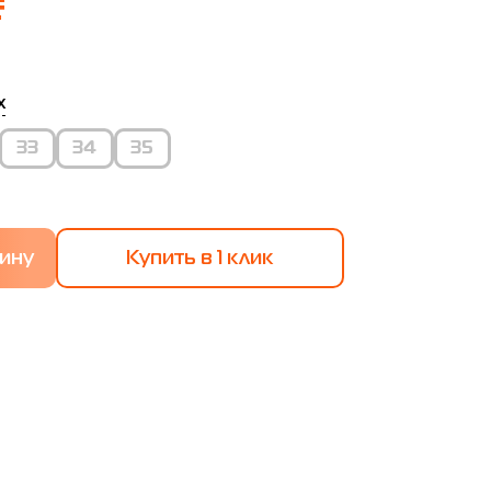
₴
х
33
34
35
Купить в 1 клик