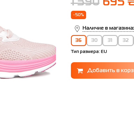
1 390
695 
-50%
Наличие в магазина
36
30
31
32
Тип размера:
EU