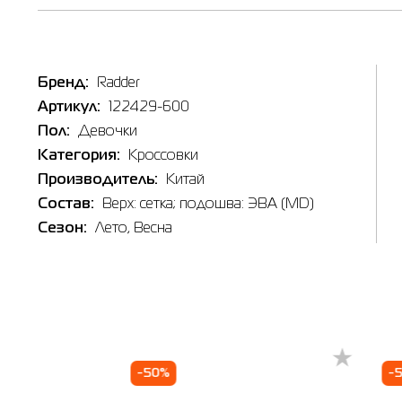
Бренд:
Radder
Артикул:
122429-600
Пол:
Девочки
Категория:
Кросcовки
Производитель:
Китай
Состав:
Верх: сетка; подошва: ЭВА (МD)
Сезон:
Лето
, Весна
Таб
Наличи
-50%
-