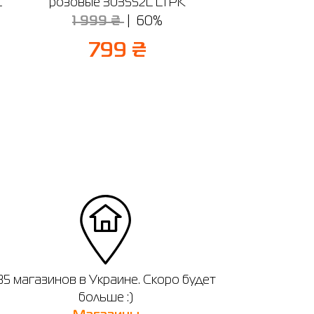
L
розовые 303552L LTPK
1 999 ₴
60%
799 ₴
35 магазинов в Украине. Скоро будет
больше :)