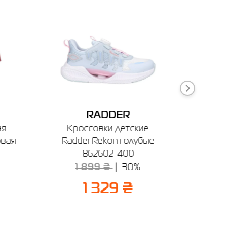
RADDER
ая
Кроссовки детские
Сапог
овая
Radder Rekon голубые
Andri
862602-400
1 899 ₴
30%
1
1 329 ₴