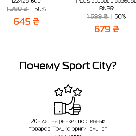
122428-600
PLUS розовые 303608
BKPR
1 290 ₴
50%
1 699 ₴
60%
645 ₴
679 ₴
Почему Sport City?
20+ лет на рынке спортивных
товаров. Только оригинальная