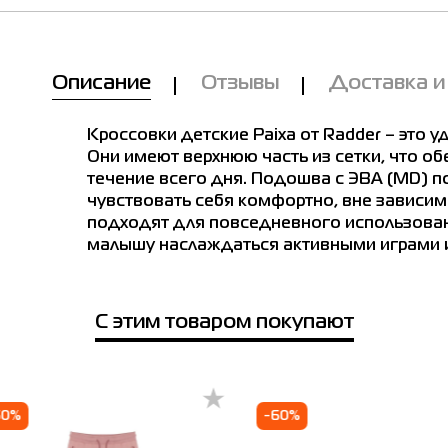
Описание
Отзывы
Доставка и
Кроссовки детские Paixа от Radder – это 
Они имеют верхнюю часть из сетки, что о
течение всего дня. Подошва с ЭВА (MD) п
чувствовать себя комфортно, вне зависим
подходят для повседневного использован
малышу наслаждаться активными играми и
С этим товаром покупают
лица размеров
Мы Вам позвоним!
е в магазинах
EU
US
UK
Довжина
50%
-60%
устілки см
Товар