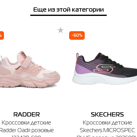
Напоминаем, что вы можете оформить обмен или возврат заказа в т
14 дней после покупки.
Еще из этой категории
%
-60%
RADDER
SKECHERS
Кроссовки детские
Кроссовки детские
Radder Oadri розовые
Skechers MICROSPEC