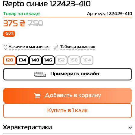
Repto синие 122423-410
Термобелье
Шапки
The North Face
Сандалии
Товар на складе
Артикул: 122423-410
Толстовки
Шарфы
Under Armour
Бренды
375 ₴
750
Футболки
WHS
adidas
-50%
Шорты
Larum
Наличие в магазинах
Таблица размеров
Юбки
Nike
128
134
140
146
152
158
164
Puma
Примерить онлайн
Radder
Купить в 1 клик
Характеристики