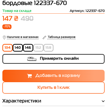
бордовые 122337-670
Термобелье
Шапки
The North Face
Сандалии
Товар на складе
Артикул: 122337-670
Толстовки
Шарфы
Under Armour
Бренды
147 ₴
490
Футболки
WHS
adidas
-70%
Шорты
Larum
Наличие в магазинах
Таблица размеров
Юбки
Nike
134
140
146
152
158
Puma
Примерить онлайн
Radder
Купить в 1 клик
Характеристики