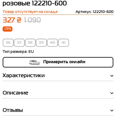
розовые 122210-600
Термобелье
Шапки
The North Face
Сандалии
Товар отсутствует на складе
Артикул: 122210-600
Толстовки
Шарфы
Under Armour
Бренды
327 ₴
1 090
Футболки
WHS
adidas
-70%
Шорты
Larum
36
37
38
39
40
41
Юбки
Nike
Тип размера:
EU
Puma
Примерить онлайн
Radder
Характеристики
Описание
Таблица
Отзывы