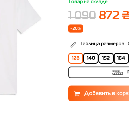
Товар на складе
1 090
872 
-20%
Таблица размеров
128
140
152
164