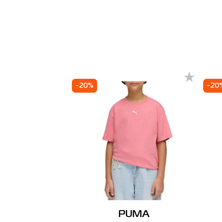
-20%
-20
PUMA