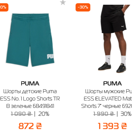
Футболка детская Puma GRAPHIC
20%
-30%
Sneaker Tee G белая 69173802
а детская Puma GRAPHIC Sneaker Tee G белая 69173
Цена
872.00
Выберите размер
 размер
140
152
164
176
Имя
Примерить онлайн
Телефон
е город
PUMA
PUMA
ца
Киев
Одесса
Полтава
Ровно
Шорты детские Puma
Шорты мужские P
ESS No. 1 Logo Shorts TR
ESS ELEVATED Mate
y Park
B зеленые 68491841
Shorts 7" черные 692
ца, ул. М. Оводова, 51 (2-й этаж)
1 090 ₴
20%
1 990 ₴
30%
боты: 10:00 - 21:00
Отправить
872 ₴
1 393 ₴