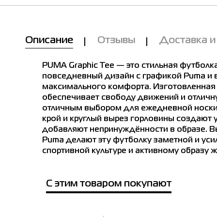
Описание
Отзывы
Доставка и
PUMA Graphic Tee — это стильная футболка
повседневный дизайн с графикой Puma и 
максимального комфорта. Изготовленная из
обеспечивает свободу движений и отличн
отличным выбором для ежедневной носки 
крой и круглый вырез горловины создают у
добавляют непринуждённости в образе. В
Puma делают эту футболку заметной и уси
спортивной культуре и активному образу ж
С этим товаром покупают
Мы Вам позвоним!
е в магазинах
Товар