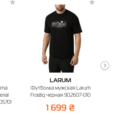
-30%
802
LARUM
uma
Футболка мужская Larum
Футбол
rial
Frostiq черная 902607-010
ESS 
05701
1 699 ₴
1