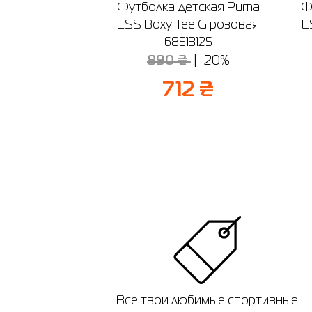
Футболка детская Puma
Ф
ESS Boxy Tee G розовая
E
68513125
890 ₴
20%
712 ₴
Все твои любимые спортивные