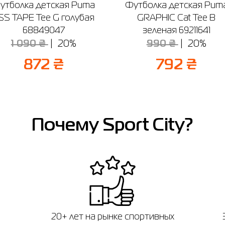
утболка детская Puma
Футболка детская Pum
SS TAPE Tee G голубая
GRAPHIC Cat Tee B
68849047
зеленая 69211641
1 090 ₴
20%
990 ₴
20%
872 ₴
792 ₴
Почему Sport City?
20+ лет на рынке спортивных