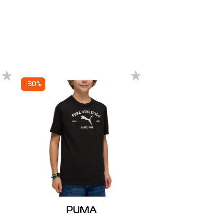
-30%
PUMA