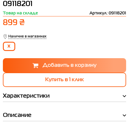
09118201
Термобелье
Шапки
The North Face
Сандалии
Товар на складе
Артикул: 09118201
Толстовки
Шарфы
Under Armour
Бренды
899 ₴
Футболки
WHS
adidas
Наличие в магазинах
Шорты
Larum
X
Юбки
Nike
Puma
Radder
Купить в 1 клик
Характеристики
Описание