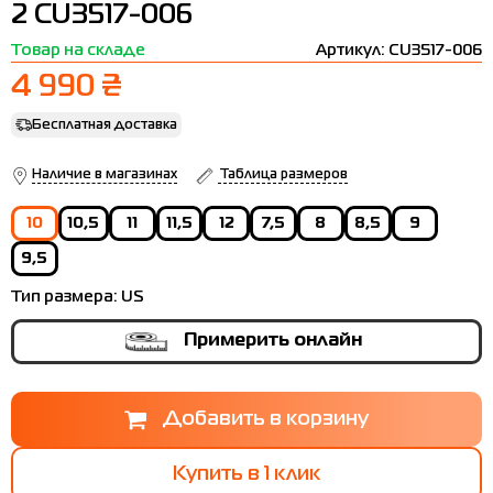
2 CU3517-006
Термобелье
Шапки
The North Face
Сандалии
Товар на складе
Артикул: CU3517-006
Толстовки
Шарфы
Under Armour
Бренды
4 990 ₴
Футболки
WHS
adidas
Бесплатная доставка
Шорты
Larum
Наличие в магазинах
Таблица размеров
Юбки
Nike
10
10,5
11
11,5
12
7,5
8
8,5
9
Puma
9,5
Radder
Тип размера:
US
Примерить онлайн
Таблица
размеров
Купить в 1 клик