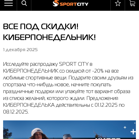
Назад
Назад
Назад
Назад
Назад
Назад
Бра
Ботинки
Балаклавы
adidas
All items on sale
Оплата и доставка
ВСЕ ПОД СКИДКИ!
Брюки
Кроссовки
Бейсболки и панамы
Arena
Бра
Возврат и обмен
КИБЕРПОНЕДЕЛЬНИК!
Ветровки
Пляжная обувь
Бокс
Asics
Брюки
Гарантия на товары
1 декабря 2025
Жилеты
Полуботинки
Горнолыжный инвентарь
Columbia
Ветровки
Магазины
Исследуйте распродажу SPORT CITY в
Комбинезоны
Сандалии
Мячи
Evoids
Костюмы
Контакт центр
КИБЕРПОНЕДЕЛЬНИК со скидкой от -20% на все
Костюмы
Сапоги
Носки
Jack Wolfskin
Куртки
Программа лояльности
любимые спортивные вещи. Подарите своим друзьям из
спортзала что-нибудь новое, начните покупать
Купальники
Перчатки
Larum
Леггинсы
Частые вопросы (FAQ)
праздничные подарки или упакуйте тот вариант образа
из списка желаний, которого ждали. Предложения
Куртки
Плавание
New Balance
Толстовки
Новости
КИБЕРПОНЕДЕЛЬКА действительны с 01.12.2025 по
08.12.2025.
Леггинсы
Рюкзаки
Nike
Футболки
Личный кабинет
Майки
Сумки
Puma
Ботинки
Платья
Уходовые средства
Radder
Кроссовки