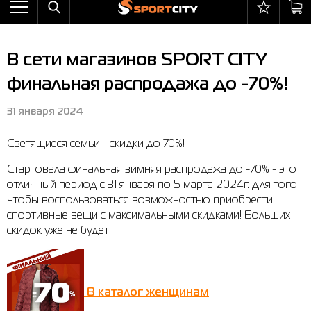
Назад
Назад
Назад
Назад
Назад
Назад
Бра
Ботинки
Балаклавы
adidas
All items on sale
Оплата и доставка
В сети магазинов SPORT CITY
Брюки
Кроссовки
Бейсболки и панамы
Arena
Бра
Возврат и обмен
финальная распродажа до -70%!
Ветровки
Пляжная обувь
Бокс
Asics
Брюки
Гарантия на товары
31 января 2024
Жилеты
Полуботинки
Горнолыжный инвентарь
Columbia
Ветровки
Магазины
Светящиеся семьи - скидки до 70%!
Комбинезоны
Сандалии
Мячи
Evoids
Костюмы
Контакт центр
Стартовала финальная зимняя распродажа до -70% - это
Костюмы
Сапоги
Носки
Jack Wolfskin
Куртки
Программа лояльности
отличный период с 31 января по 5 марта 2024г. для того
чтобы воспользоваться возможностью приобрести
Купальники
Перчатки
Larum
Леггинсы
Частые вопросы (FAQ)
спортивные вещи с максимальными скидками! Больших
Куртки
Плавание
New Balance
Толстовки
Новости
скидок уже не будет!
Леггинсы
Рюкзаки
Nike
Футболки
Личный кабинет
Майки
Сумки
Puma
Ботинки
В каталог женщинам
Платья
Уходовые средства
Radder
Кроссовки