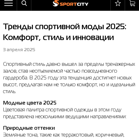
Назад
Назад
Назад
Назад
Назад
Назад
Бра
Ботинки
Балаклавы
adidas
All items on sale
Оплата и доставка
Тренды спортивной моды 2025:
Брюки
Кроссовки
Бейсболки и панамы
Arena
Бра
Возврат и обмен
Комфорт, стиль и инновации
Ветровки
Пляжная обувь
Бокс
Asics
Брюки
Гарантия на товары
3 апреля 2025
Жилеты
Полуботинки
Горнолыжный инвентарь
Columbia
Ветровки
Магазины
Спортивный стиль давно вышел за пределы тренажерных
Комбинезоны
Сандалии
Мячи
Evoids
Костюмы
Контакт центр
залов, став неотъемлемой частью повседневного
Костюмы
Сапоги
Носки
Jack Wolfskin
Куртки
Программа лояльности
гардероба. В 2025 году эта тенденция достигнет новых
высот, предлагая нам не только комфорт, но и идеальный
Купальники
Перчатки
Larum
Леггинсы
Частые вопросы (FAQ)
стиль.
Куртки
Плавание
New Balance
Толстовки
Новости
Модные цвета 2025
Цветовая палитра спортивной одежды в этом году
Леггинсы
Рюкзаки
Nike
Футболки
Личный кабинет
представлена несколькими ведущими направлениями:
Майки
Сумки
Puma
Ботинки
Природные оттенки
Земляные тона, такие как терракотовый, коричневый,
Платья
Уходовые средства
Radder
Кроссовки