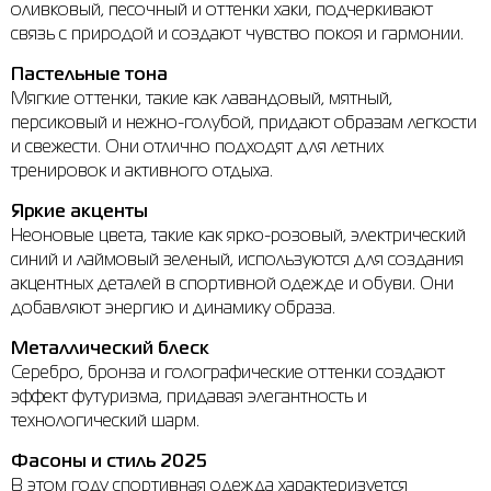
оливковый, песочный и оттенки хаки, подчеркивают
связь с природой и создают чувство покоя и гармонии.
Рубашки
Фитнес и йога
Skechers
Полуботинки
Пастельные тона
Термобелье
Шапки
The North Face
Сандалии
Мягкие оттенки, такие как лавандовый, мятный,
персиковый и нежно-голубой, придают образам легкости
Толстовки
Шарфы
Under Armour
Брэнды
и свежести. Они отлично подходят для летних
Футболки
WHS
adidas
тренировок и активного отдыха.
Шорты
Larum
Яркие акценты
Неоновые цвета, такие как ярко-розовый, электрический
Юбки
Nike
синий и лаймовый зеленый, используются для создания
акцентных деталей в спортивной одежде и обуви. Они
Puma
добавляют энергию и динамику образа.
Radder
Металлический блеск
Серебро, бронза и голографические оттенки создают
эффект футуризма, придавая элегантность и
технологический шарм.
Фасоны и стиль 2025
В этом году спортивная одежда характеризуется