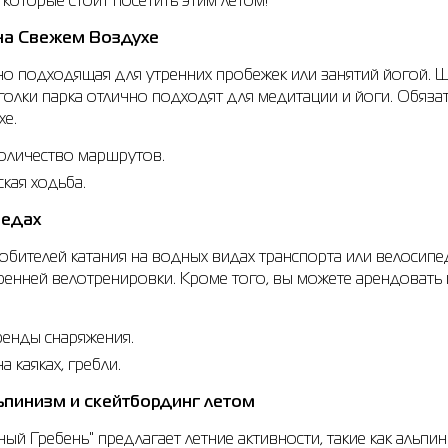
которые стоит посетить этим летом!
 на Свежем Воздухе
ьно подходящая для утренних пробежек или занятий йогой. 
уголки парка отлично подходят для медитации и йоги. Обяз
хе.
оличество маршрутов.
ская ходьба.
педах
любителей катания на водных видах транспорта или велоси
енней велотренировки. Кроме того, вы можете арендовать к
ренды снаряжения.
а каяках, гребли.
ьпинизм и скейтбординг летом
 Гребень" предлагает летние активности, такие как альпини