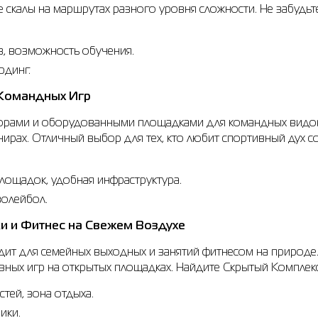
те скалы на маршрутах разного уровня сложности. Не забудь
, возможность обучения.
рдинг.
 Командных Игр
орами и оборудованными площадками для командных видов с
нирах. Отличный выбор для тех, кто любит спортивный дух с
лощадок, удобная инфраструктура.
волейбол.
ки и Фитнес на Свежем Воздухе
ит для семейных выходных и занятий фитнесом на природе.
ивных игр на открытых площадках. Найдите Скрытый Комплек
тей, зона отдыха.
ики.