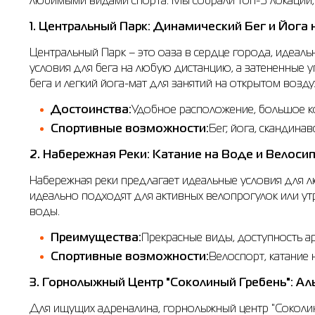
любимыми видами спорта. Мы собрали топ-5 локаций, 
1. Центральный Парк: Динамический Бег и Йога
Центральный Парк – это оаза в сердце города, идеал
условия для бега на любую дистанцию, а затененные 
бега и легкий йога-мат для занятий на открытом возду
Достоинства:
Удобное расположение, большое к
Спортивные возможности:
Бег, йога, скандинав
2. Набережная Реки: Катание на Воде и Велоси
Набережная реки предлагает идеальные условия для 
идеально подходят для активных велопрогулок или утр
воды.
Преимущества:
Прекрасные виды, доступность а
Спортивные возможности:
Велоспорт, катание н
3. Горнолыжный Центр "Соколиный Гребень": Ал
Для ищущих адреналина, горнолыжный центр "Соколиный