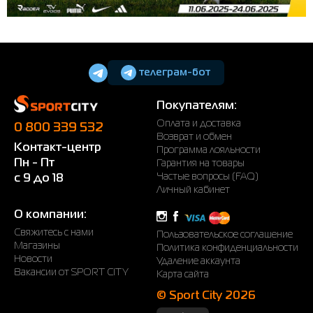
телеграм-бот
Покупателям:
Оплата и доставка
0 800 339 532
Возврат и обмен
Контакт-центр
Программа лояльности
Пн - Пт
Гарантия на товары
Частые вопросы (FAQ)
с 9 до 18
Личный кабинет
О компании:
Свяжитесь с нами
Пользовательское соглашение
Магазины
Политика конфиденциальности
Новости
Удаление аккаунта
Вакансии от SPORT CITY
Карта сайта
© Sport City 2026