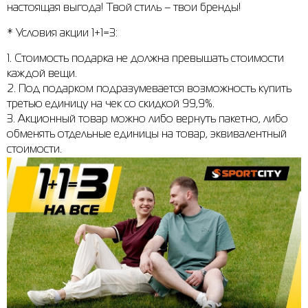
настоящая выгода! Твой стиль – твои бренды!
Рубашки
Фитнес и йога
Skechers
Полуботинки
* Условия акции 1+1=3:
Термобелье
Шапки
The North Face
Сандалии
1. Стоимость подарка не должна превышать стоимости
каждой вещи.
Толстовки
Шарфы
Under Armour
Брэнды
2. Под подарком подразумевается возможность купить
третью единицу на чек со скидкой 99,9%.
Футболки
WHS
adidas
3. Акционный товар можно либо вернуть пакетно, либо
Шорты
Larum
обменять отдельные единицы на товар, эквивалентный
стоимости.
Юбки
Nike
Puma
Radder