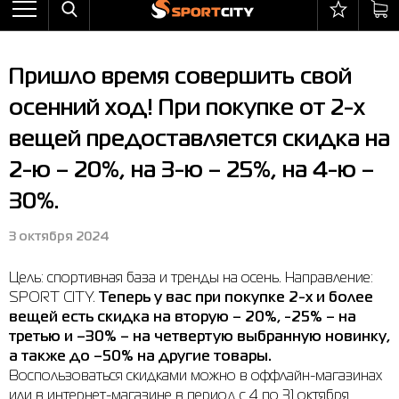
Назад
Назад
Назад
Назад
Назад
Назад
Бра
Ботинки
Балаклавы
adidas
All items on sale
Оплата и доставка
Пришло время совершить свой
Брюки
Кроссовки
Бейсболки и панамы
Arena
Бра
Возврат и обмен
осенний ход! При покупке от 2-х
Ветровки
Пляжная обувь
Бокс
Asics
Брюки
Гарантия на товары
вещей предоставляется скидка на
Жилеты
Полуботинки
Горнолыжный инвентарь
Columbia
Ветровки
Магазины
2-ю – 20%, на 3-ю – 25%, на 4-ю –
Комбинезоны
Сандалии
Мячи
Evoids
Костюмы
Контакт центр
30%.
Костюмы
Сапоги
Носки
Jack Wolfskin
Куртки
Программа лояльности
3 октября 2024
Купальники
Перчатки
Larum
Леггинсы
Частые вопросы (FAQ)
Цель: спортивная база и тренды на осень. Направление:
Куртки
Плавание
New Balance
Толстовки
Новости
SPORT CITY.
Теперь у вас при покупке 2-х и более
вещей есть скидка на вторую – 20%, -25% – на
Леггинсы
Рюкзаки
Nike
Футболки
Личный кабинет
третью и –30% – на четвертую выбранную новинку,
а также до –50% на другие товары.
Майки
Сумки
Puma
Ботинки
Воспользоваться скидками можно в оффлайн-магазинах
или в интернет-магазине в период с 4 по 31 октября
Платья
Уходовые средства
Radder
Кроссовки