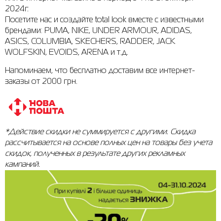
2024г.
Рубашки
Фитнес и йога
Skechers
Полуботинки
Посетите нас и создайте total look вместе с известными
брендами: PUMA, NIKE, UNDER ARMOUR, ADIDAS,
Термобелье
Шапки
The North Face
Сандалии
ASICS, COLUMBIA, SKECHERS, RADDER, JACK
WOLFSKIN, EVOIDS, ARENA и т.д.
Толстовки
Шарфы
Under Armour
Брэнды
Напоминаем, что бесплатно доставим все интернет-
Футболки
WHS
adidas
заказы от 2000 грн.
Шорты
Larum
Юбки
Nike
*Действие скидки не суммируется с другими. Скидка
Puma
рассчитывается на основе полных цен на товары без учета
Radder
скидок, полученных в результате других рекламных
кампаний.