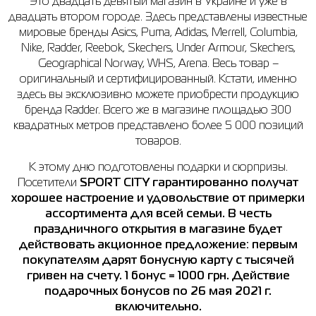
Это двадцать девятый магазин в Украине и уже в
двадцать втором городе. Здесь представлены известные
Рубашки
Фитнес и йога
Skechers
Полуботинки
мировые бренды Asics, Puma, Adidas, Merrell, Columbia,
Nike, Radder, Reebok, Skechers, Under Armour, Skechers,
Термобелье
Шапки
The North Face
Сандалии
Geographical Norway, WHS, Arena. Весь товар –
оригинальный и сертифицированный. Кстати, именно
Толстовки
Шарфы
Under Armour
Брэнды
здесь вы эксклюзивно можете приобрести продукцию
Футболки
WHS
adidas
бренда Radder. Всего же в магазине площадью 300
квадратных метров представлено более 5 000 позиций
Шорты
Larum
товаров.
Юбки
Nike
К этому дню подготовлены подарки и сюрпризы.
Посетители
SPORT CITY гарантированно получат
Puma
хорошее настроение и удовольствие от примерки
ассортимента для всей семьи. В честь
Radder
праздничного открытия в магазине будет
действовать акционное предложение: первым
покупателям дарят бонусную карту с тысячей
гривен на счету. 1 бонус = 1000 грн. Действие
подарочных бонусов по 26 мая 2021 г.
включительно.