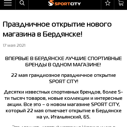
Назад
Назад
Назад
Назад
Назад
Назад
Бра
Ботинки
Балаклавы
adidas
All items on sale
Оплата и доставка
Праздничное открытие нового
Брюки
Кроссовки
Бейсболки и панамы
Arena
Бра
Возврат и обмен
магазина в Бердянске!
Ветровки
Пляжная обувь
Бокс
Asics
Брюки
Гарантия на товары
17 мая 2021
Жилеты
Полуботинки
Горнолыжный инвентарь
Columbia
Ветровки
Магазины
ВПЕРВЫЕ В БЕРДЯНСКЕ ЛУЧШИЕ СПОРТИВНЫЕ
Комбинезоны
Сандалии
Мячи
Evoids
Костюмы
Контакт центр
БРЕНДЫ В ОДНОМ МАГАЗИНЕ!
Костюмы
Сапоги
Носки
Jack Wolfskin
Куртки
Программа лояльности
22 мая грандиозное праздничное открытие
SPORT CITY!
Купальники
Перчатки
Larum
Леггинсы
Частые вопросы (FAQ)
Десятки известных спортивных брендов, более 5-
Куртки
Плавание
New Balance
Толстовки
Новости
ти тысяч товаров, новые коллекции и интересные
Леггинсы
Рюкзаки
Nike
Футболки
Личный кабинет
акции. Все это – о новом магазине SPORT CITY,
который 22 мая отмечает открытие в Бердянске
Майки
Сумки
Puma
Ботинки
на ул. Итальянский, 65.
Платья
Уходовые средства
Radder
Кроссовки