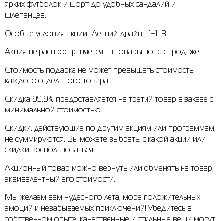
ярких футболок и шорт до удобных сандалий и
шлепанцев.
Рубашки
Фитнес и йога
Skechers
Полуботинки
Особые условия акции "Летний драйв - 1+1=3":
Термобелье
Шапки
The North Face
Сандалии
Акция не распространяется на товары по распродаже.
Толстовки
Шарфы
Under Armour
Брэнды
Стоимость подарка не может превышать стоимость
Футболки
WHS
adidas
каждого отдельного товара.
Шорты
Larum
Скидка 99,9% предоставляется на третий товар в заказе с
минимальной стоимостью.
Юбки
Nike
Скидки, действующие по другим акциям или программам,
Puma
не суммируются. Вы можете выбрать, с какой акции или
скидки воспользоваться.
Radder
Акционный товар можно вернуть или обменять на товар,
эквивалентный его стоимости.
Мы желаем вам чудесного лета, море положительных
эмоций и незабываемых приключений! Убедитесь в
собственном опыте, качественные и стильные вещи могут