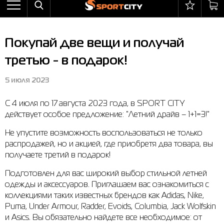
Назад
Назад
Назад
Назад
Назад
Назад
Бра
Ботинки
Балаклавы
adidas
All items on sale
Оплата и доставка
Покупай две вещи и получай
Брюки
Кроссовки
Бейсболки и панамы
Arena
Бра
Возврат и обмен
третью - в подарок!
Ветровки
Пляжная обувь
Бокс
Asics
Брюки
Гарантия на товары
5 июля 2023
Жилеты
Полуботинки
Горнолыжный инвентарь
Columbia
Ветровки
Магазины
С 4 июля по 17 августа 2023 года, в SPORT CITY
Комбинезоны
Сандалии
Мячи
Evoids
Костюмы
Контакт центр
действует особое предложение: "Летний драйв – 1+1=3!"
Костюмы
Сапоги
Носки
Jack Wolfskin
Куртки
Программа лояльности
Не упустите возможность воспользоваться не только
распродажей, но и акцией, где приобретя два товара, вы
Купальники
Перчатки
Larum
Леггинсы
Частые вопросы (FAQ)
получаете третий в подарок!
Куртки
Плавание
New Balance
Толстовки
Новости
Подготовлен для вас широкий выбор стильной летней
Леггинсы
Рюкзаки
Nike
Футболки
Личный кабинет
одежды и аксессуаров. Приглашаем вас ознакомиться с
коллекциями таких известных брендов как Adidas, Nike,
Майки
Сумки
Puma
Ботинки
Puma, Under Armour, Radder, Evoids, Columbia, Jack Wolfskin
и Asics. Вы обязательно найдете все необходимое: от
Платья
Уходовые средства
Radder
Кроссовки