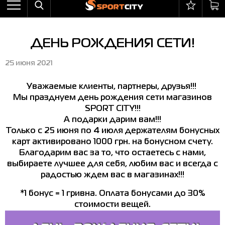
Назад
Назад
Назад
Назад
Назад
Назад
Бра
Ботинки
Балаклавы
adidas
All items on sale
Оплата и доставка
ДЕНЬ РОЖДЕНИЯ СЕТИ!
Брюки
Кроссовки
Бейсболки и панамы
Arena
Бра
Возврат и обмен
25 июня 2021
Ветровки
Пляжная обувь
Бокс
Asics
Брюки
Гарантия на товары
Жилеты
Полуботинки
Горнолыжный инвентарь
Columbia
Ветровки
Магазины
Уважаемые клиенты, партнеры, друзья!!!
Мы празднуем день рождения сети магазинов
Комбинезоны
Сандалии
Мячи
Evoids
Костюмы
Контакт центр
SPORT CITY!!!
А подарки дарим вам!!!
Костюмы
Сапоги
Носки
Jack Wolfskin
Куртки
Программа лояльности
Только с 25 июня по 4 июля держателям бонусных
карт активировано 1000 грн. на бонусном счету.
Купальники
Перчатки
Larum
Леггинсы
Частые вопросы (FAQ)
Благодарим вас за то, что остаетесь с нами,
выбираете лучшее для себя, любим вас и всегда с
Куртки
Плавание
New Balance
Толстовки
Новости
радостью ждем вас в магазинах!!!
Леггинсы
Рюкзаки
Nike
Футболки
Личный кабинет
*1 бонус = 1 гривна. Оплата бонусами до 30%
Майки
Сумки
Puma
Ботинки
стоимости вещей.
Платья
Уходовые средства
Radder
Кроссовки