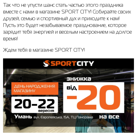
Так что не упусти шанс стать частью этого праздника
Рубашки
Фитнес и йога
Skechers
Полуботинки
вместе с нами в магазине SPORT CITY! Собирайте своих
друзей, семью и спортивный дух и приходите к нам!
Термобелье
Шапки
The North Face
Сандалии
Пусть это будет незабываемое празднование, которое
зарядит тебя энергией и веселым настроением на долгое
Толстовки
Шарфы
Under Armour
Брэнды
время!
Футболки
WHS
adidas
Ждем тебя в магазине SPORT CITY!
Шорты
Larum
Юбки
Nike
Puma
Radder