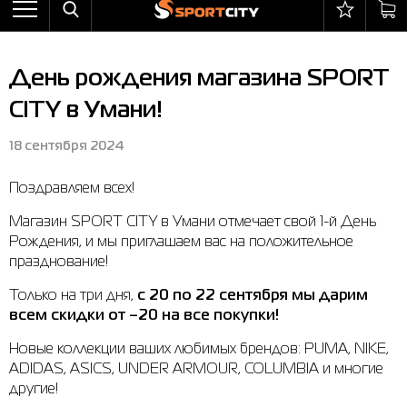
Назад
Назад
Назад
Назад
Назад
Назад
Бра
Ботинки
Балаклавы
adidas
All items on sale
Оплата и доставка
День рождения магазина SPORT
Брюки
Кроссовки
Бейсболки и панамы
Arena
Бра
Возврат и обмен
CITY в Умани!
Ветровки
Пляжная обувь
Бокс
Asics
Брюки
Гарантия на товары
18 сентября 2024
Жилеты
Полуботинки
Горнолыжный инвентарь
Columbia
Ветровки
Магазины
Поздравляем всех!
Комбинезоны
Сандалии
Мячи
Evoids
Костюмы
Контакт центр
Магазин SPORT CITY в Умани отмечает свой 1-й День
Костюмы
Сапоги
Носки
Jack Wolfskin
Куртки
Программа лояльности
Рождения, и мы приглашаем вас на положительное
празднование!
Купальники
Перчатки
Larum
Леггинсы
Частые вопросы (FAQ)
Только на три дня,
с 20 по 22 сентября мы дарим
Куртки
Плавание
New Balance
Толстовки
Новости
всем скидки от –20 на все покупки!
Леггинсы
Рюкзаки
Nike
Футболки
Личный кабинет
Новые коллекции ваших любимых брендов: PUMA, NIKE,
ADIDAS, ASICS, UNDER ARMOUR, COLUMBIA и многие
Майки
Сумки
Puma
Ботинки
другие!
Платья
Уходовые средства
Radder
Кроссовки