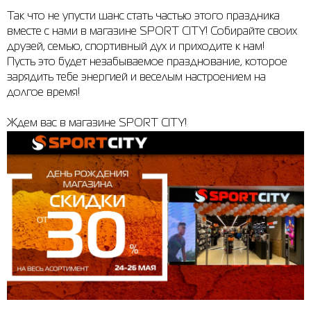
Так что не упусти шанс стать частью этого праздника
Рубашки
Фитнес и йога
Skechers
Полуботинки
вместе с нами в магазине SPORT CITY! Собирайте своих
друзей, семью, спортивный дух и приходите к нам!
Термобелье
Шапки
The North Face
Сандалии
Пусть это будет незабываемое празднование, которое
зарядить тебе энергией и веселым настроением на
Толстовки
Шарфы
Under Armour
Брэнды
долгое время!
Футболки
WHS
adidas
Ждем вас в магазине SPORT CITY!
Шорты
Larum
Юбки
Nike
Puma
Radder