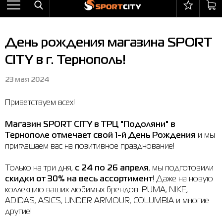
Назад
Назад
Назад
Назад
Назад
Назад
Бра
Ботинки
Балаклавы
adidas
All items on sale
Оплата и доставка
День рождения магазина SPORT
Брюки
Кроссовки
Бейсболки и панамы
Arena
Бра
Возврат и обмен
CITY в г. Тернополь!
Ветровки
Пляжная обувь
Бокс
Asics
Брюки
Гарантия на товары
23 мая 2024
Жилеты
Полуботинки
Горнолыжный инвентарь
Columbia
Ветровки
Магазины
Приветствуем всех!
Комбинезоны
Сандалии
Мячи
Evoids
Костюмы
Контакт центр
Костюмы
Сапоги
Носки
Jack Wolfskin
Куртки
Программа лояльности
Магазин SPORT CITY в ТРЦ "Подоляни" в
Тернополе отмечает свой 1-й День Рождения
и мы
Купальники
Перчатки
Larum
Леггинсы
Частые вопросы (FAQ)
приглашаем вас на позитивное празднование!
Куртки
Плавание
New Balance
Толстовки
Новости
Только на три дня,
с 24 по 26 апреля
, мы подготовили
скидки от 30% на весь ассортимент
! Даже на новую
Леггинсы
Рюкзаки
Nike
Футболки
Личный кабинет
коллекцию ваших любимых брендов: PUMA, NIKE,
ADIDAS, ASICS, UNDER ARMOUR, COLUMBIA и многие
Майки
Сумки
Puma
Ботинки
другие!
Платья
Уходовые средства
Radder
Кроссовки