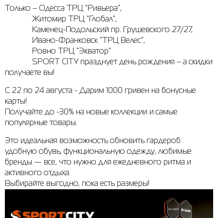
Только – Одесса ТРЦ "Ривьера",
Рубашки
Фитнес и йога
Skechers
Полуботинки
Житомир ТРЦ "Глобал",
Каменец-Подольский пр. Грушевского 27/27,
Термобелье
Шапки
The North Face
Сандалии
Ивано-Франковск "ТРЦ Велес",
Ровно ТРЦ "Экватор"
Толстовки
Шарфы
Under Armour
Брэнды
SPORT CITY празднует день рождения – а скидки
получаете вы!
Футболки
WHS
adidas
С 22 по 24 августа - Дарим 1000 гривен на бонусные
Шорты
Larum
карты!
Получайте до -30% на новые коллекции и самые
Юбки
Nike
популярные товары.
Puma
Это идеальная возможность обновить гардероб:
Radder
удобную обувь, функциональную одежду, любимые
бренды — все, что нужно для ежедневного ритма и
активного отдыха.
Выбирайте выгодно, пока есть размеры!