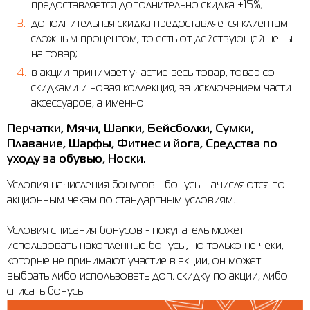
предоставляется дополнительно скидка +15%;
дополнительная скидка предоставляется клиентам
Рубашки
Фитнес и йога
Skechers
Полуботинки
сложным процентом, то есть от действующей цены
Термобелье
Шапки
The North Face
Сандалии
на товар;
в акции принимает участие весь товар, товар со
Толстовки
Шарфы
Under Armour
Брэнды
скидками и новая коллекция, за исключением части
аксессуаров, а именно:
Футболки
WHS
adidas
Перчатки, Мячи, Шапки, Бейсболки, Сумки,
Шорты
Larum
Плавание, Шарфы, Фитнес и йога, Средства по
уходу за обувью, Носки.
Юбки
Nike
Условия начисления бонусов - бонусы начисляются по
Puma
акционным чекам по стандартным условиям.
Radder
Условия списания бонусов - покупатель может
использовать накопленные бонусы, но только не чеки,
которые не принимают участие в акции, он может
выбрать либо использовать доп. скидку по акции, либо
списать бонусы.