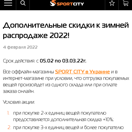
Назад
Назад
Назад
Назад
Назад
Назад
Бра
Ботинки
Балаклавы
adidas
All items on sale
Оплата и доставка
Дополнительные скидки к зимней
Брюки
Кроссовки
Бейсболки и панамы
Arena
Бра
Возврат и обмен
распродаже 2022!
Ветровки
Пляжная обувь
Бокс
Asics
Брюки
Гарантия на товары
4 февраля 2022
Жилеты
Полуботинки
Горнолыжный инвентарь
Columbia
Ветровки
Магазины
Срок действия: с
05.02 по 03.03.22г.
Комбинезоны
Сандалии
Мячи
Evoids
Костюмы
Контакт центр
Все оффлайн-магазины
SPORT CITY в Украине
и в
Костюмы
Сапоги
Носки
Jack Wolfskin
Куртки
Программа лояльности
интернет-магазине при условии, что отгрузка покупаемых
вещей произойдет из одного склада или при оплате
Купальники
Перчатки
Larum
Леггинсы
Частые вопросы (FAQ)
заказа онлайн.
Куртки
Плавание
New Balance
Толстовки
Новости
Условия акции:
Леггинсы
Рюкзаки
Nike
Футболки
Личный кабинет
при покупке 2-х единиц вещей покупателю
Майки
Сумки
Puma
Ботинки
предоставляется дополнительная скидка +10%;
при покупке 3-х единиц вещей и более покупателю
Платья
Уходовые средства
Radder
Кроссовки