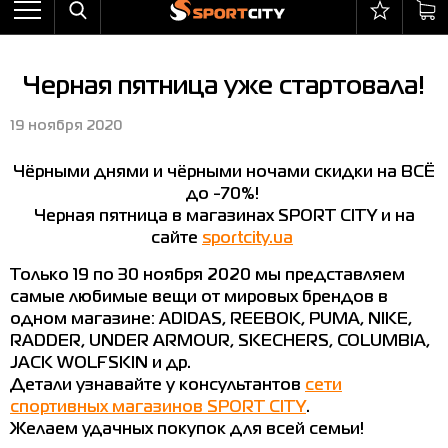
Назад
Назад
Назад
Назад
Назад
Назад
Бра
Ботинки
Балаклавы
adidas
All items on sale
Оплата и доставка
Черная пятница уже стартовала!
Брюки
Кроссовки
Бейсболки и панамы
Arena
Бра
Возврат и обмен
19 ноября 2020
Ветровки
Пляжная обувь
Бокс
Asics
Брюки
Гарантия на товары
Чёрными днями и чёрными ночами скидки на ВСЁ
Жилеты
Полуботинки
Горнолыжный инвентарь
Columbia
Ветровки
Магазины
до -70%!
Комбинезоны
Сандалии
Мячи
Evoids
Костюмы
Контакт центр
Черная пятница в магазинах SPORT CITY и на
сайте
sportcity.ua
Костюмы
Сапоги
Носки
Jack Wolfskin
Куртки
Программа лояльности
Только 19 по 30 ноября 2020 мы представляем
Купальники
Перчатки
Larum
Леггинсы
Частые вопросы (FAQ)
самые любимые вещи от мировых брендов в
одном магазине: ADIDAS, REEBOK, PUMA, NIKE,
Куртки
Плавание
New Balance
Толстовки
Новости
RADDER, UNDER ARMOUR, SKECHERS, COLUMBIA,
JACK WOLFSKIN и др.
Леггинсы
Рюкзаки
Nike
Футболки
Личный кабинет
Детали узнавайте у консультантов
сети
Майки
Сумки
Puma
Ботинки
спортивных магазинов SPORT CITY
.
Желаем удачных покупок для всей семьи!
Платья
Уходовые средства
Radder
Кроссовки