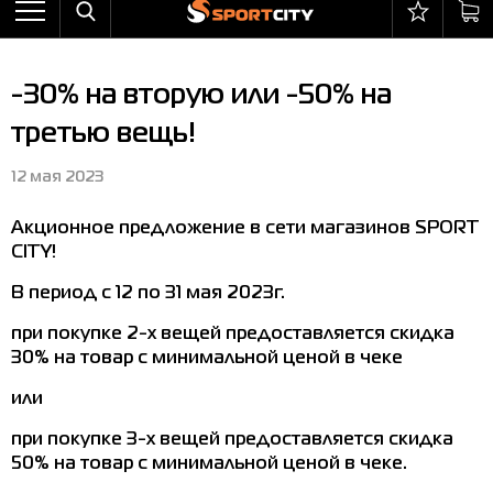
Назад
Назад
Назад
Назад
Назад
Назад
Бра
Ботинки
Балаклавы
adidas
All items on sale
Оплата и доставка
-30% на вторую или -50% на
Брюки
Кроссовки
Бейсболки и панамы
Arena
Бра
Возврат и обмен
третью вещь!
Ветровки
Пляжная обувь
Бокс
Asics
Брюки
Гарантия на товары
12 мая 2023
Жилеты
Полуботинки
Горнолыжный инвентарь
Columbia
Ветровки
Магазины
Акционное предложение в сети магазинов SPORT
Комбинезоны
Сандалии
Мячи
Evoids
Костюмы
Контакт центр
CITY!
Костюмы
Сапоги
Носки
Jack Wolfskin
Куртки
Программа лояльности
В период с 12 по 31 мая 2023г.
Купальники
Перчатки
Larum
Леггинсы
Частые вопросы (FAQ)
при покупке 2-х вещей предоставляется скидка
30% на товар с минимальной ценой в чеке
Куртки
Плавание
New Balance
Толстовки
Новости
или
Леггинсы
Рюкзаки
Nike
Футболки
Личный кабинет
при покупке 3-х вещей предоставляется скидка
Майки
Сумки
Puma
Ботинки
50% на товар с минимальной ценой в чеке.
Платья
Уходовые средства
Radder
Кроссовки