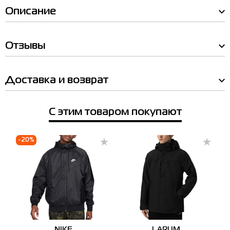
Описание
Отзывы
Доставка и возврат
С этим товаром покупают
Мы Вам позвоним!
Наличие в магазинах
-20%
Товар
Ветровка мужская Larum Brontis
Товар
черная 102606-010
Ветровка мужская Larum Brontis черная
Цена
102606-010
2,990.00
Цена
Выберите размер
2,990.00
Выберите размер
NIKE
LARUM