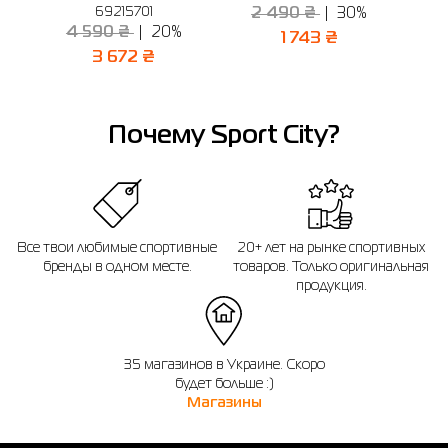
69215701
2 490 ₴
30%
2
4 590 ₴
20%
1 743 ₴
3 672 ₴
Почему Sport City?
Все твои любимые спортивные
20+ лет на рынке спортивных
бренды в одном месте.
товаров. Только оригинальная
продукция.
35 магазинов в Украине. Скоро
будет больше :)
Магазины