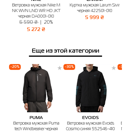
3XL
L
M
S
XL
XXL
a
Ветровка мужская Nike M
Куртка мужская Larum Sivir
Имя
NK WVN LND WR HD JKT
черная 422501-010
Примерить онлайн
черная DA0001-010
5 999 ₴
6 590 ₴
20%
Телефон
5 272 ₴
Выберите город
Буча
Белая Церковь
Винница
Киев
Житомир
И
Еще из этой категории
🔸 ТРЦ Avenir Plaza
г. Буча, б-р Бирюкова, 2 (1-й этаж)
-20%
-30%
-30%
График работы: 10:00-21:00
Отправить
PUMA
EVOIDS
Ветровка мужская Puma
Ветровка мужская Evoids
Ветр
tech Windbreaker черная
Cosimo синяя 552546-410
Nexor