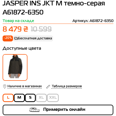
JASPER INS JKT M темно-серая
Термобелье
Шапки
The North Face
Сандалии
A61872-6350
Толстовки
Шарфы
Under Armour
Бренды
Товар на складе
Артикул: A61872-6350
Футболки
WHS
adidas
8 479 ₴
10 599
Шорты
Larum
-20%
Бесплатная доставка
Юбки
Nike
Доступные цвета
Puma
Radder
Наличие в магазинах
Таблица размеров
L
M
S
XL
XXL
Примерить онлайн