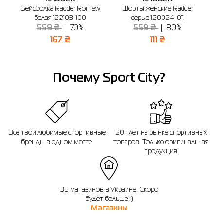
обратиться к консультанту интернет-магазина за помощью.
s
Бейсболка Radder Romew
Шорты женские Radder
К
0
белая 122103-100
серые 120024-011
Напоминаем, что вы можете оформить обмен или возврат заказа в течении
14 дней после покупки.
559 ₴
70%
559 ₴
80%
167 ₴
111 ₴
Почему Sport City?
Все твои любимые спортивные
20+ лет на рынке спортивных
бренды в одном месте.
товаров. Только оригинальная
продукция.
35 магазинов в Украине. Скоро
будет больше :)
Магазины