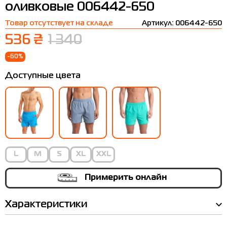
оливковые 006442-650
Термобелье
Шапки
The North Face
Сандалии
Товар отсутствует на складе
Артикул: 006442-650
Толстовки
Шарфы
Under Armour
Бренды
536 ₴
1 340
Футболки
WHS
adidas
-60%
Шорты
Larum
Доступные цвета
Юбки
Nike
Puma
Radder
L
M
S
XL
XXL
Примерить онлайн
Характеристики