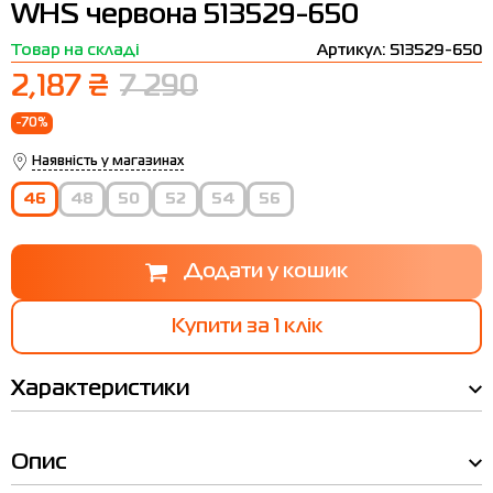
WHS червона 513529-650
Термобілизна
Шапки
The North Face
Сандалі
Товар на складі
Артикул: 513529-650
Толстовки
Шарфи
Under Armour
Бренди
2,187 ₴
7 290
Футболки
WHS
adidas
-70%
Шорти
Larum
Наявність у магазинах
Спідниці
Nike
46
48
50
52
54
56
Puma
Radder
Купити за 1 клiк
Характеристики
Опис
Ми вам зателефонуємо!