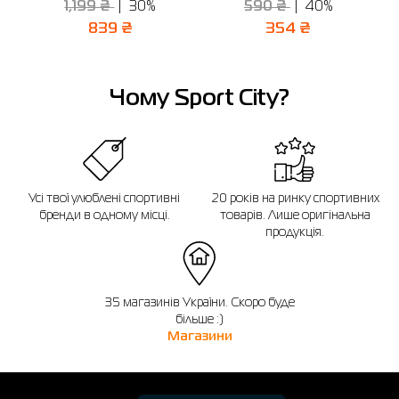
1,199 ₴
30%
590 ₴
40%
Відправити
Нагадуємо, що ви можете оформити обмін або повернення замовлення
протягом 14 днів після покупки.
839 ₴
354 ₴
Чому Sport City?
Усі твої улюблені спортивні
20 років на ринку спортивних
бренди в одному місці.
товарів. Лише оригінальна
продукція.
35 магазинів України. Скоро буде
більше :)
Магазини