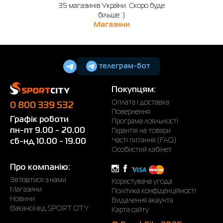
35 магазинів України. Скоро буде
більше :)
Магазини
телеграм-бот
Покупцям:
Оплата і доставка
0 800 339 532
Повернення
Графік роботи
Програма лояльності
пн-пт 9.00 - 20.00
Гарантія на товари
Часті питання (FAQ)
сб-нд 10.00 - 19.00
Особистий кабінет
Про компанію:
Зв'язатися з нами
Користувача угода
Магазини
Політика конфіденційності
Новини
Видалення акаунта
Вакансії від SPORT CITY
Карта сайту