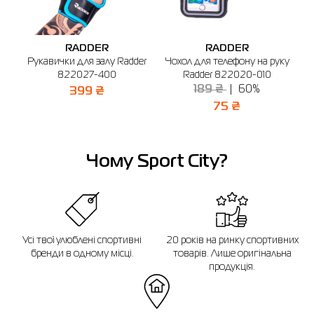
м. Бердичів, вул. Вінницька, 25
Графік роботи: 9:00 - 19:00
RADDER
RADDER
Відправити
ий
Рукавички для залу Radder
Чохол для телефону на руку
822027-400
Radder 822020-010
189 ₴
60%
399 ₴
75 ₴
Чому Sport City?
Усі твої улюблені спортивні
20 років на ринку спортивних
бренди в одному місці.
товарів. Лише оригінальна
продукція.