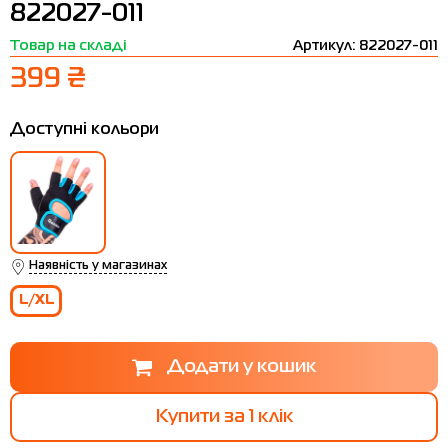
822027-011
Термобілизна
Шапки
The North Face
Сандалі
Товар на складі
Артикул: 822027-011
Толстовки
Шарфи
Under Armour
Бренди
399 ₴
Футболки
WHS
adidas
Доступні кольори
Шорти
Larum
Спідниці
Nike
Puma
Radder
Наявність у магазинах
L/XL
Купити за 1 клiк