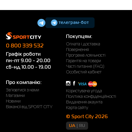
телеграм-бот
Покупцям:
Оплата і доставка
0 800 339 532
Повернення
Графік роботи
Програма лояльності
пн-пт 9.00 - 20.00
Гарантія на товари
Часті питання (FAQ)
сб-нд 10.00 - 19.00
Особистий кабінет
Про компанію:
Зв'язатися з нами
Користувача угода
Магазини
Політика конфіденційності
Новини
Видалення акаунта
Вакансії від SPORT CITY
Карта сайту
© Sport City 2026
UA
RU