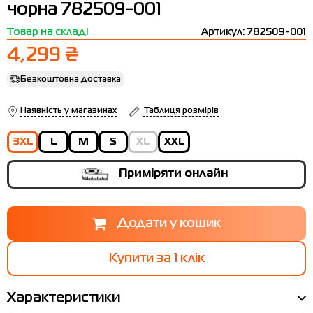
чорна 782509-001
Термобілизна
Шапки
The North Face
Сандалі
Товар на складі
Артикул: 782509-001
Толстовки
Шарфи
Under Armour
Бренди
4,299 ₴
Футболки
WHS
adidas
Безкоштовна доставка
Шорти
Larum
Наявність у магазинах
Таблиця розмірів
Спідниці
Nike
3XL
L
M
S
XL
XXL
Puma
Radder
Приміряти онлайн
Купити за 1 клiк
Характеристики