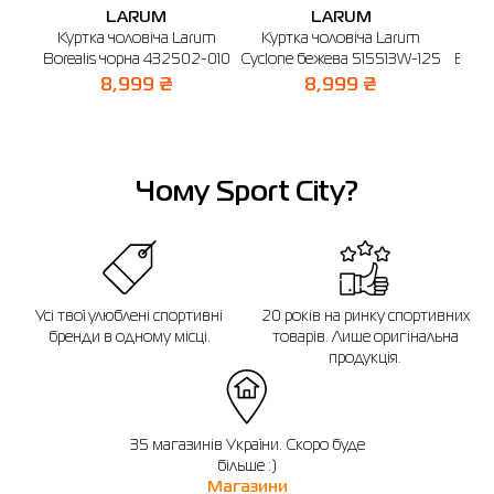
LARUM
LARUM
Куртка чоловіча Larum
Куртка чоловіча Larum
Курт
Borealis чорна 432502-010
Cyclone бежева 515513W-125
Echoe
8,999 ₴
8,999 ₴
Чому Sport City?
Усі твої улюблені спортивні
20 років на ринку спортивних
бренди в одному місці.
товарів. Лише оригінальна
продукція.
35 магазинів України. Скоро буде
більше :)
Магазини