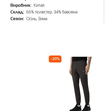
Виробник:
Китай
Склад:
66% поліестер, 34% бавовна
Виберіть 
Сезон:
Осінь, Зима
Бердич
🔸 Мага
м. Берди
Графік ро
-20%