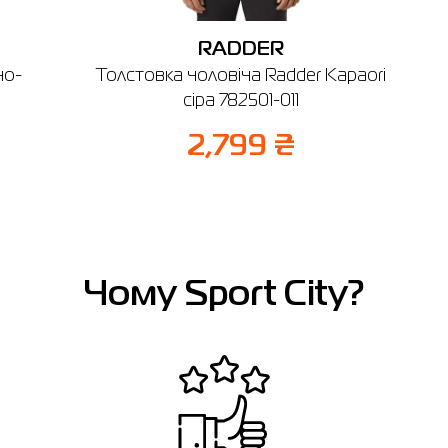
RADDER
но-
Толстовка чоловіча Radder Kapaori
сіра 782501-011
2,799 ₴
Чому Sport City?