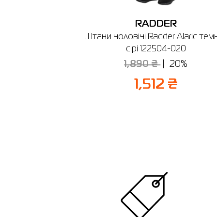
RADDER
Штани чоловічі Radder Alaric тем
сірі 122504-020
1,890 ₴
20%
1,512 ₴