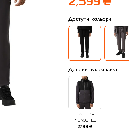
2,399 ₴
Доступні кольори
Доповніть комплект
Толстовка
чоловіча
Radder Kapaori
2799
₴