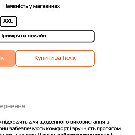
Наявність у магазинах
XXL
Приміряти онлайн
Купити за 1 клiк
т
м
вернення
но підходять для щоденного використання в
6
вони забезпечують комфорт і зручність протягом