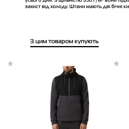
усього дня. З щільністю 350 г/м² вони підх
захист від холоду. Штани мають дві бічні к
XXL
52-54
60-62
127-134
117-126
Телефонний номер
місто
3XL
54-56
64-66
135
127
ів
Буча
Біла Церква
Вінниця
Дніпро
Київ
Жит
4XL
56-58
68-70
136
128
З цим товаром купують
зин SPORT CITY
Якщо ви не впевнені, чи підійде вибраний розмір, ви завжди можете
чів, вул. Вінницька, 25
звернутися до консультанта інтернет-магазину за допомогою.
боти: 9:00 - 19:00
Відправити
Нагадуємо, що ви можете оформити обмін або повернення замовлен
протягом 14 днів після покупки.