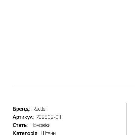
Таб
Наявні
In
Товар
Штани чо
Ціна
2,399.0
Виберіть
Бренд:
Radder
Артикул:
782502-011
L
Стать:
Чоловіки
Категорія:
Штани