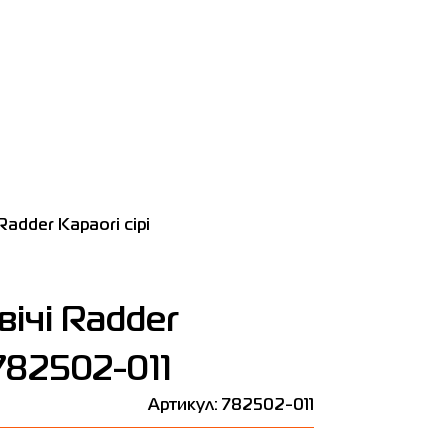
adder Kapaori сірі
ічі Radder
 782502-011
Артикул: 782502-011