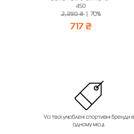
1-012
450
₴
60%
2,390 ₴
70%
 ₴
717 ₴
Усі твої улюблені спортивні бренди 
одному місці.