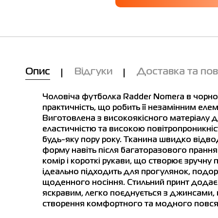
лиця розмірів
Ми вам зателефонуємо!
Опис
Відгуки
Доставка та по
сть у магазинах
tern.
Ukraine
Europe
Обхват
Обхва
Чоловіча футболка Radder Nomera в чорном
Товар
грудей см
талії с
Футболка чоловіча Radder Nomera
практичність, що робить її незамінним ел
чорна 572605-010
Виготовлена з високоякісного матеріалу дж
XS
42-44
40-42
87-94
79-84
а чоловіча Radder Nomera чорна 572605-010
Ціна
еластичністю та високою повітропроникні
524.00
будь-яку пору року. Тканина швидко відвод
S
44-46
44-46
95-102
85-90
форму навіть після багаторазового прання
Виберіть розмір
 розмір
M
46-48
48-50
103-110
91-98
комір і короткі рукави, що створює зручну
L
M
S
XL
XXL
ідеально підходить для прогулянок, подор
L
48-50
52-54
111-118
99-10
щоденного носіння. Стильний принт додає 
Ім'я
яскравим, легко поєднується з джинсами
Приміряти онлайн
XL
50-52
56-58
119-126
107-116
створення комфортного та модного повся
XXL
52-54
60-62
127-134
117-126