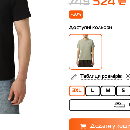
749
524 ₴
-30%
Доступні кольори
Таблиця розмірів
3XL
L
M
S