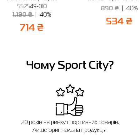
552549-010
890 ₴
40%
1,190 ₴
40%
534 ₴
714 ₴
Чому Sport City?
в
20 років на ринку спортивних товарів.
Лише оригінальна продукція.