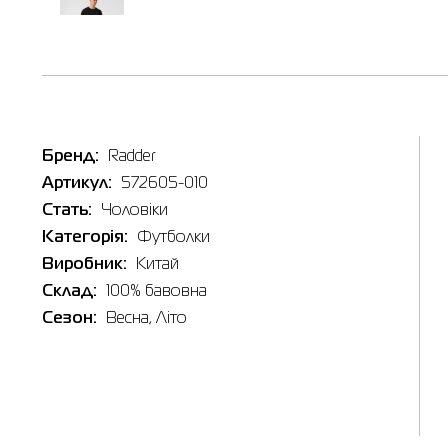
Таб
Бренд:
Radder
Наявні
Артикул:
572605-010
In
Стать:
Чоловіки
Категорія:
Футболки
Товар
Футболк
Виробник:
Китай
Ціна
Склад:
100% бавовна
524.00
Сезон:
Весна, Літо
Виберіть
3XL