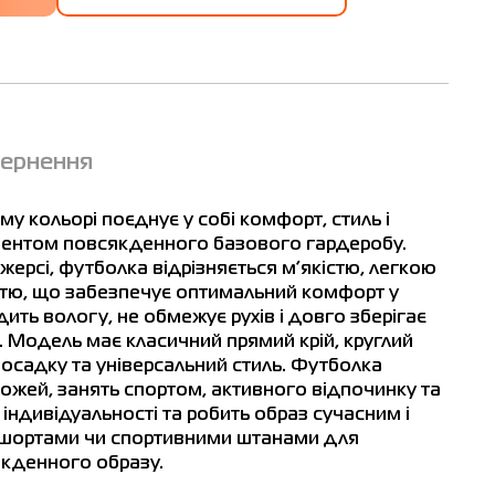
вернення
т
у кольорі поєднує у собі комфорт, стиль і
м
ементом повсякденного базового гардеробу.
ерсі, футболка відрізняється м’якістю, легкою
стю, що забезпечує оптимальний комфорт у
ить вологу, не обмежує рухів і довго зберігає
. Модель має класичний прямий крій, круглий
 посадку та універсальний стиль. Футболка
ожей, занять спортом, активного відпочинку та
6
індивідуальності та робить образ сучасним і
, шортами чи спортивними штанами для
кденного образу.