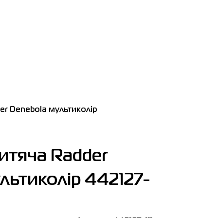
r Denebola мультиколір
итяча Radder
льтиколір 442127-