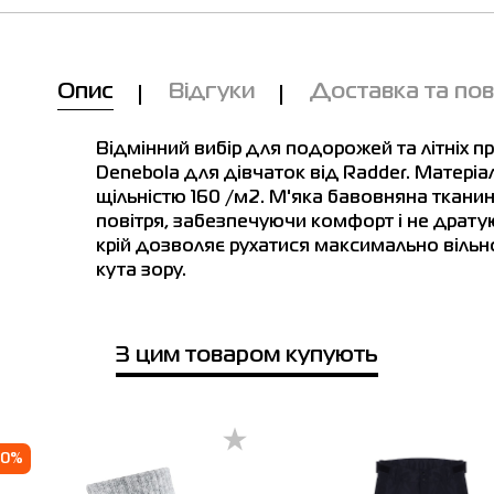
лиця розмірів
Опис
Відгуки
Доставка та по
ост см
Обхват
Обхват
Обхват
груди см
талии см
бедер с
Відмінний вибір для подорожей та літніх п
Denebola для дівчаток від Radder. Матері
116
61
56
64
щільністю 160 /м2. М'яка бавовняна тканин
128
64
59
68
повітря, забезпечуючи комфорт і не дратую
крій дозволяє рухатися максимально вільн
134
68
62
71
кута зору.
140
71
64
74
146
75
66
78
З цим товаром купують
152
78
68
81
158
82
71
85
50%
164
86
73
89