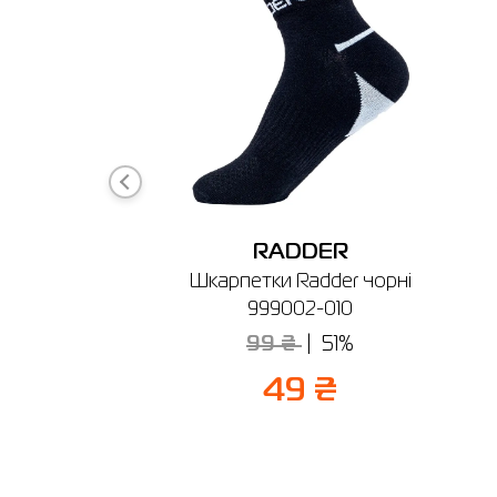
DER
RADDER
чі Radder
Шкарпетки Radder чорні
 442150-010
999002-010
₴
30%
99 ₴
51%
3 ₴
49 ₴