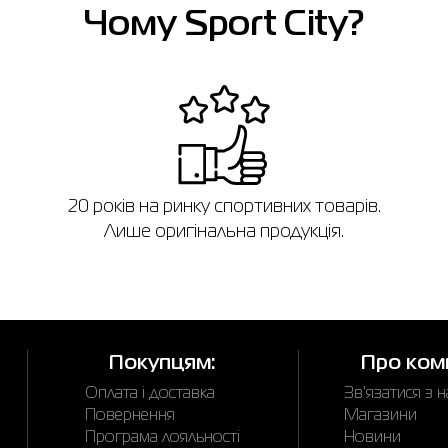
Чому Sport City?
в
20 років на ринку спортивних товарів.
Лише оригінальна продукція.
Покупцям:
Про ком
Оплата і доставка
Зв'язатися з 
Повернення
Магазини
Програма лояльності
Новини