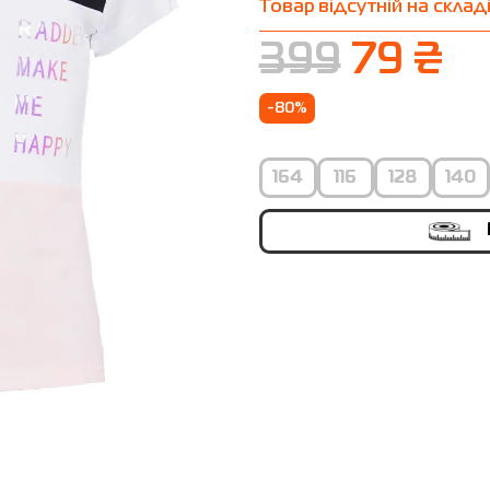
Товар відсутній на склад
399
79 ₴
-80%
164
116
128
140