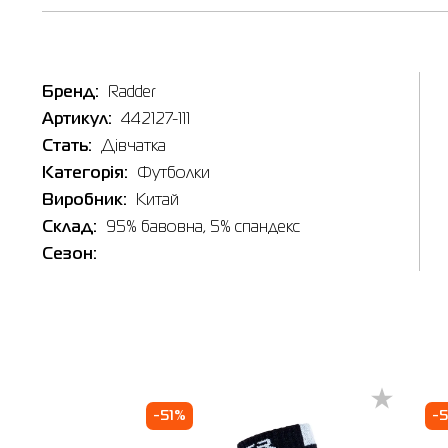
Таб
Бренд:
Radder
Р
Артикул:
442127-111
Стать:
Дівчатка
Категорія:
Футболки
Виробник:
Китай
Склад:
95% бавовна, 5% спандекс
Сезон:
-51%
-