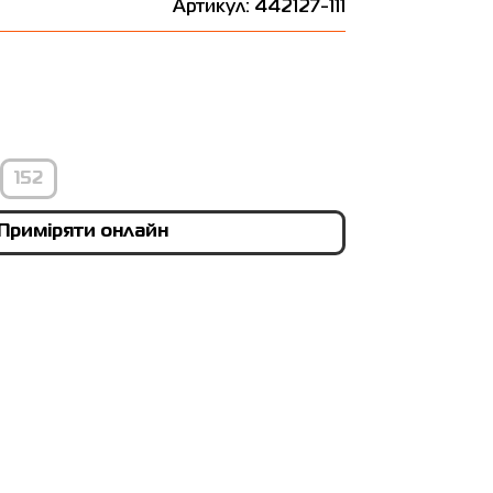
і
Артикул: 442127-111
152
Приміряти онлайн