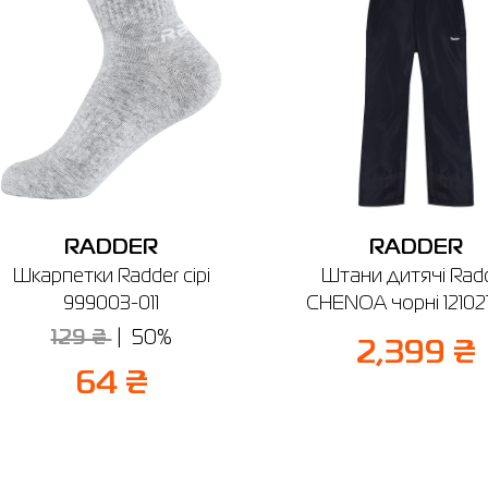
Якщо ви не впевнені, чи підійде вибраний розмір, ви завжди можете
звернутися до консультанта інтернет-магазину за допомогою.
Нагадуємо, що ви можете оформити обмін або повернення замовлен
протягом 14 днів після покупки.
RADDER
RADDER
Шкарпетки Radder сірі
Штани дитячі Rad
999003-011
CHENOA чорні 121021
129 ₴
50%
2,399 ₴
64 ₴