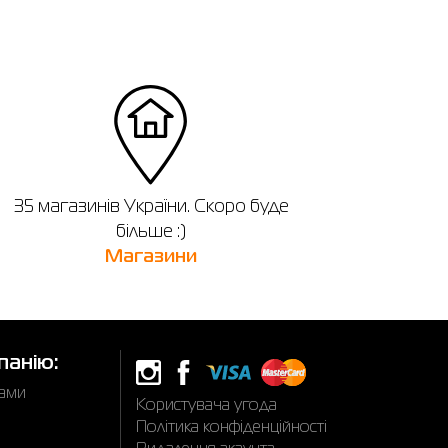
35 магазинів України. Скоро буде
більше :)
Магазини
панію:
нами
Користувача угода
Політика конфіденційності