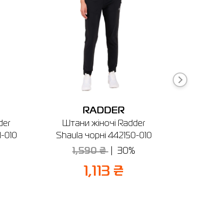
ня
RADDER
der
Штани жіночі Radder
Шкарпе
-010
Shaula чорні 442150-010
1,590 ₴
30%
1,113 ₴