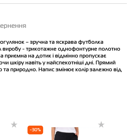
вернення
м
рогулянок – зручна та яскрава футболка
ал виробу - трикотажне однофонтурне полотно
а приємна на дотик і відмінно пропускає
чи шкіру навіть у найспекотніші дні. Прямий
о та природно. Напис змінює колір залежно від
-30%
-51%