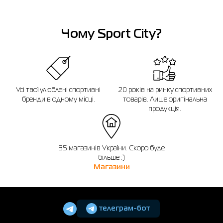
Нагадуємо, що ви можете оформити обмін або повернення замовлення
протягом 14 днів після покупки.
Чому Sport City?
Усі твої улюблені спортивні
20 років на ринку спортивних
бренди в одному місці.
товарів. Лише оригінальна
продукція.
35 магазинів України. Скоро буде
більше :)
Магазини
телеграм-бот