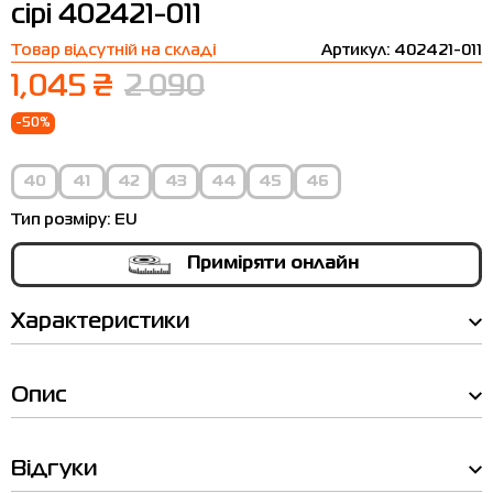
сірі 402421-011
Термобілизна
Шапки
The North Face
Сандалі
Товар відсутній на складі
Артикул: 402421-011
Толстовки
Шарфи
Under Armour
Бренди
1,045 ₴
2 090
Футболки
WHS
adidas
-50%
Шорти
Larum
40
41
42
43
44
45
46
Спідниці
Nike
Тип розміру:
EU
Puma
Приміряти онлайн
Radder
Характеристики
Опис
Таблиця
Відгуки
розмірів