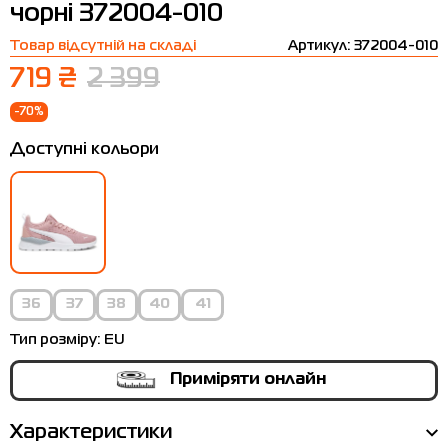
чорні 372004-010
Термобілизна
Шапки
The North Face
Сандалі
Товар відсутній на складі
Артикул: 372004-010
Толстовки
Шарфи
Under Armour
Бренди
719 ₴
2 399
Футболки
WHS
adidas
-70%
Шорти
Larum
Доступні кольори
Спідниці
Nike
Puma
Radder
36
37
38
40
41
Тип розміру:
EU
Приміряти онлайн
Характеристики