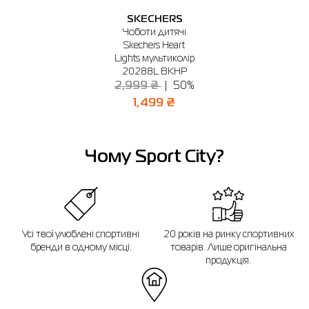
SKECHERS
Якщо ви не впевнені, чи підійде вибраний розмір, ви завжди можете
Чоботи дитячі
звернутися до консультанта інтернет-магазину за допомогою.
Skechers Heart
Lights мультиколір
Нагадуємо, що ви можете оформити обмін або повернення замовлення
протягом 14 днів після покупки.
20288L BKHP
2,999 ₴
50%
1,499 ₴
Чому Sport City?
Усі твої улюблені спортивні
20 років на ринку спортивних
бренди в одному місці.
товарів. Лише оригінальна
продукція.