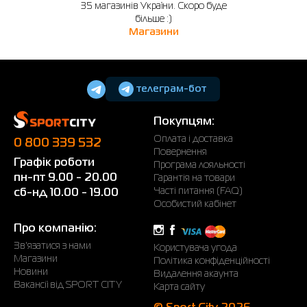
35 магазинів України. Скоро буде
більше :)
Магазини
телеграм-бот
Покупцям:
Оплата і доставка
0 800 339 532
Повернення
Графік роботи
Програма лояльності
пн-пт 9.00 - 20.00
Гарантія на товари
Часті питання (FAQ)
сб-нд 10.00 - 19.00
Особистий кабінет
Про компанію:
Зв'язатися з нами
Користувача угода
Магазини
Політика конфіденційності
Новини
Видалення акаунта
Вакансії від SPORT CITY
Карта сайту