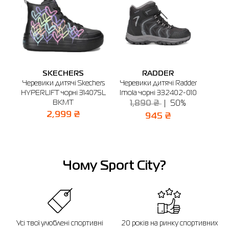
SKECHERS
RADDER
Черевики дитячі Skechers
Черевики дитячі Radder
Чере
HYPERLIFT чорні 314075L
Imola чорні 332402-010
Lec
BKMT
1,890 ₴
50%
2
2,999 ₴
945 ₴
Чому Sport City?
Усі твої улюблені спортивні
20 років на ринку спортивних