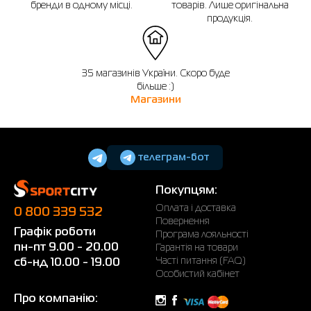
бренди в одному місці.
товарів. Лише оригінальна
продукція.
35 магазинів України. Скоро буде
більше :)
Магазини
телеграм-бот
Покупцям:
Оплата і доставка
0 800 339 532
Повернення
Графік роботи
Програма лояльності
пн-пт 9.00 - 20.00
Гарантія на товари
Часті питання (FAQ)
сб-нд 10.00 - 19.00
Особистий кабінет
Про компанію: