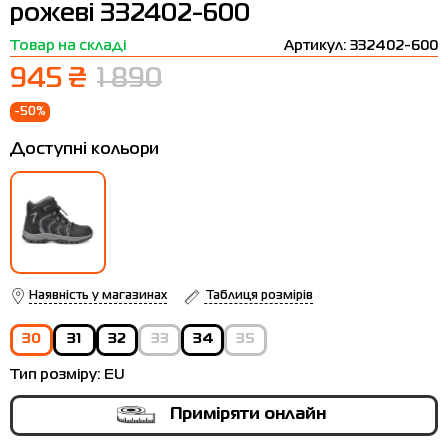
рожеві 332402-600
Термобілизна
Шапки
The North Face
Сандалі
Товар на складі
Артикул: 332402-600
Толстовки
Шарфи
Under Armour
Бренди
945 ₴
1 890
Футболки
WHS
adidas
-50%
Шорти
Larum
Доступні кольори
Спідниці
Nike
Puma
Radder
Наявність у магазинах
Таблиця розмірів
30
31
32
33
34
35
Тип розміру:
EU
Приміряти онлайн