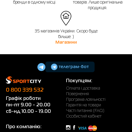
бренди в одному місці.
товарів. Лише оригінальна
продукція.
35 магазинів України. Скоро буде
більше :)
Магазини
телеграм-бот
Покупцям:
Оплата і доставка
0 800 339 532
Повернення
Графік роботи
Програма лояльності
пн-пт 9.00 - 20.00
Гарантія на товари
Часті питання (FAQ)
сб-нд 10.00 - 19.00
Особистий кабінет
Про компанію: