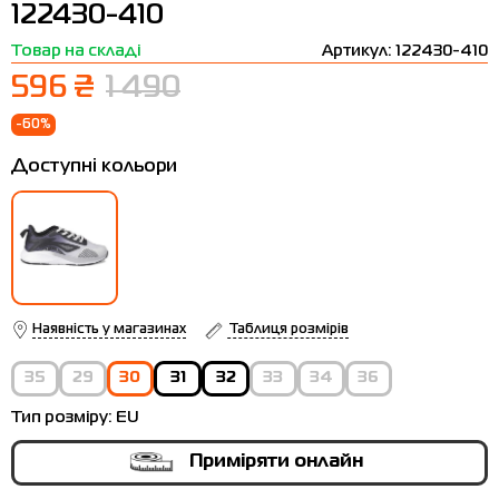
122430-410
Термобілизна
Шапки
The North Face
Сандалі
Товар на складі
Артикул: 122430-410
Толстовки
Шарфи
Under Armour
Бренди
596 ₴
1 490
Футболки
WHS
adidas
-60%
Шорти
Larum
Доступні кольори
Спідниці
Nike
Puma
Radder
Наявність у магазинах
Таблиця розмірів
35
29
30
31
32
33
34
36
Тип розміру:
EU
Приміряти онлайн