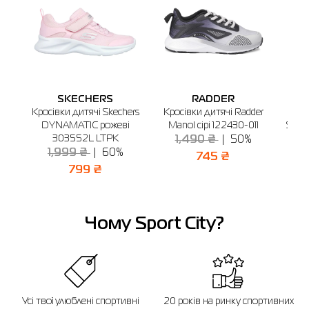
SKECHERS
RADDER
Кросівки дитячі Skechers
Кросівки дитячі Radder
Кро
DYNAMATIC рожеві
Manol сірі 122430-011
Steel
303552L LTPK
1,490 ₴
50%
2
1,999 ₴
60%
745 ₴
799 ₴
Чому Sport City?
Усі твої улюблені спортивні
20 років на ринку спортивних