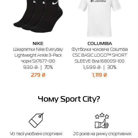
NIKE
COLUMBIA
a
Шкарпетки Nike Everyday
Футболка чоловіча Columbia
Ш
й
Lightweight Ankle 3-Pack
CSC BASIC LOGO™ SHORT
чорні SX7677-010
SLEEVE біла 1680051-100
930 ₴
70%
1,599 ₴
30%
279 ₴
1,119 ₴
Чому Sport City?
Усі твої улюблені спортивні
20 років на ринку спортивних