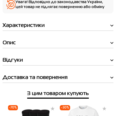
Увага! Відповідно до законодавства України,
цей товар не підлягає поверненню або обміну
Характеристики
Опис
Відгуки
Доставка та повернення
З цим товаром купують
-70%
-30%
-