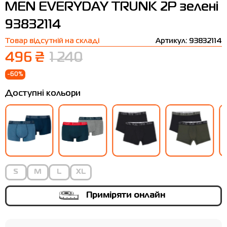
MEN EVERYDAY TRUNK 2P зелені
Термобілизна
Шапки
The North Face
Сандалі
93832114
Толстовки
Шарфи
Under Armour
Бренди
Товар відсутній на складі
Артикул: 93832114
Футболки
WHS
adidas
496 ₴
1 240
Шорти
Larum
-60%
Спідниці
Nike
Доступні кольори
Puma
Radder
S
M
L
XL
Приміряти онлайн