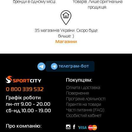
бренди в одному місці.
товарів. Лише оригінальна
продукція.
35 магазинів України. Скоро буде
більше :)
Магазини
телеграм-бот
Покупцям:
Оплата і доставка
0 800 339 532
Повернення
Графік роботи
Програма лояльності
пн-пт 9.00 - 20.00
Гарантія на товари
Часті питання (FAQ)
сб-нд 10.00 - 19.00
Особистий кабінет
Про компанію: