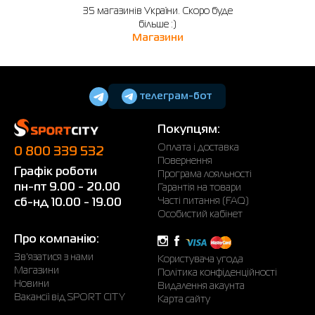
35 магазинів України. Скоро буде
більше :)
Магазини
телеграм-бот
Покупцям:
Оплата і доставка
0 800 339 532
Повернення
Графік роботи
Програма лояльності
пн-пт 9.00 - 20.00
Гарантія на товари
Часті питання (FAQ)
сб-нд 10.00 - 19.00
Особистий кабінет
Про компанію:
Зв'язатися з нами
Користувача угода
Магазини
Політика конфіденційності
Новини
Видалення акаунта
Вакансії від SPORT CITY
Карта сайту