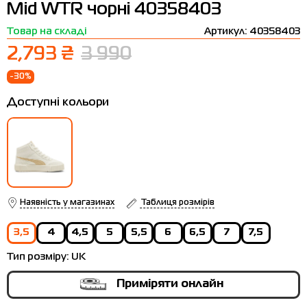
Mid WTR чорні 40358403
Термобілизна
Шапки
The North Face
Сандалі
Товар на складі
Артикул: 40358403
Толстовки
Шарфи
Under Armour
Бренди
2,793 ₴
3 990
Футболки
WHS
adidas
-30%
Шорти
Larum
Доступні кольори
Спідниці
Nike
Puma
Radder
Наявність у магазинах
Таблиця розмірів
3,5
4
4,5
5
5,5
6
6,5
7
7,5
Тип розміру:
UK
Приміряти онлайн