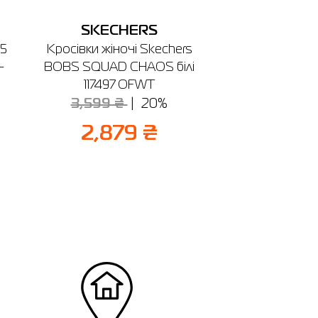
SKECHERS
V5
Кросівки жіночі Skechers
-
BOBS SQUAD CHAOS білі
117497 OFWT
3,599 ₴
20%
2,879 ₴