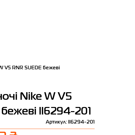
e W V5 RNR SUEDE бежеві
ночі Nike W V5
ежеві II6294-201
Артикул: II6294-201