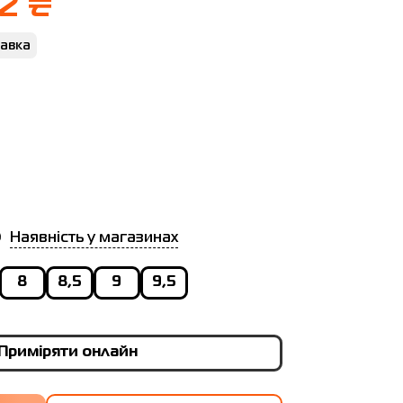
2 ₴
авка
Наявність у магазинах
8
8,5
9
9,5
Приміряти онлайн