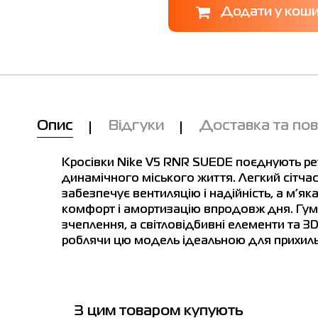
Опис
Відгуки
Доставка та по
Кросівки Nike V5 RNR SUEDE поєднують ре
динамічного міського життя. Легкий сітчас
лиця розмірів
забезпечує вентиляцію і надійність, а м’я
комфорт і амортизацію впродовж дня. Гум
зчеплення, а світловідбивні елементи та 
EU
US
UK
Довжина
роблячи цю модель ідеальною для прихильни
стопи см
35.5
5
2.5
22
Ми вам зателефонуємо!
36
5.5
3
22.5
З цим товаром купують