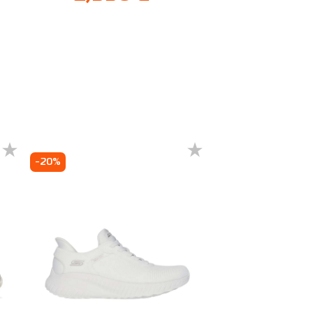
ня
-20%