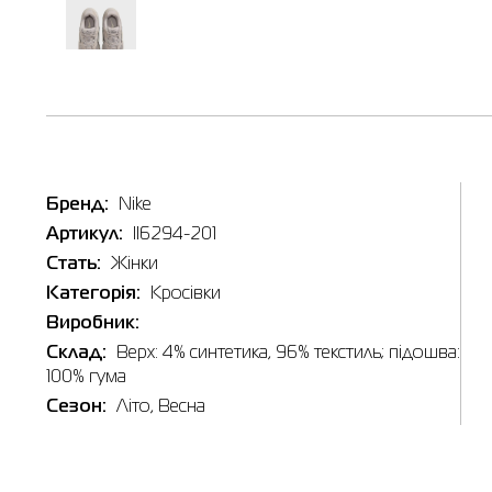
Бренд:
Nike
Артикул:
II6294-201
Стать:
Жінки
Таб
Категорія:
Кросівки
Виробник:
Склад:
Верх: 4% синтетика, 96% текстиль; пiдошва:
100% гума
Сезон:
Літо, Весна