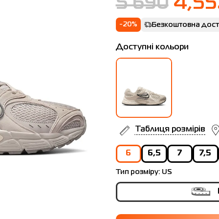
5 690
4,55
-20%
Безкоштовна дост
Доступні кольори
Таблиця розмірів
6
6,5
7
7,5
Тип розміру:
US