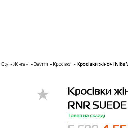
City
Жінкам
Взуття
Кросівки
Кросівки жіночі Nik
Кросівки жі
RNR SUEDE б
Товар на складі