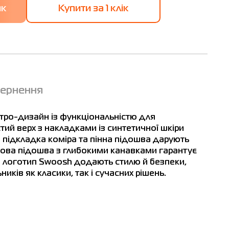
Купити за 1 клiк
вернення
тро-дизайн із функціональністю для
тий верх з накладками із синтетичної шкіри
ка підкладка коміра та пінна підошва дарують
ова підошва з глибокими канавками гарантує
3D логотип Swoosh додають стилю й безпеки,
ків як класики, так і сучасних рішень.