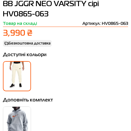
BB JGGR NEO VARSITY сірі
Термобілизна
Шапки
The North Face
Сандалі
HV0865-063
Толстовки
Шарфи
Under Armour
Бренди
Товар на складі
Артикул: HV0865-063
Футболки
WHS
adidas
3,990 ₴
Шорти
Larum
Безкоштовна доставка
Спідниці
Nike
Доступні кольори
Puma
Radder
Доповніть комплект