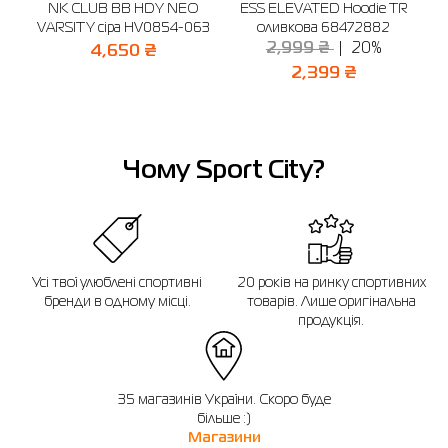
NK CLUB BB HDY NEO
ESS ELEVATED Hoodie TR
4-
VARSITY сіра HV0854-063
оливкова 68472882
2,999 ₴
20%
4,650 ₴
2,399 ₴
Чому Sport City?
Усі твої улюблені спортивні
20 років на ринку спортивних
бренди в одному місці.
товарів. Лише оригінальна
продукція.
35 магазинів України. Скоро буде
більше :)
Магазини