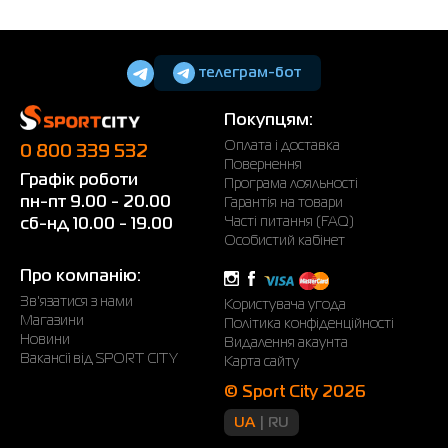
телеграм-бот
Покупцям:
Оплата і доставка
0 800 339 532
Повернення
Графік роботи
Програма лояльності
пн-пт 9.00 - 20.00
Гарантія на товари
Часті питання (FAQ)
сб-нд 10.00 - 19.00
Особистий кабінет
Про компанію:
Зв'язатися з нами
Користувача угода
Магазини
Політика конфіденційності
Новини
Видалення акаунта
Вакансії від SPORT CITY
Карта сайту
© Sport City 2026
UA
RU