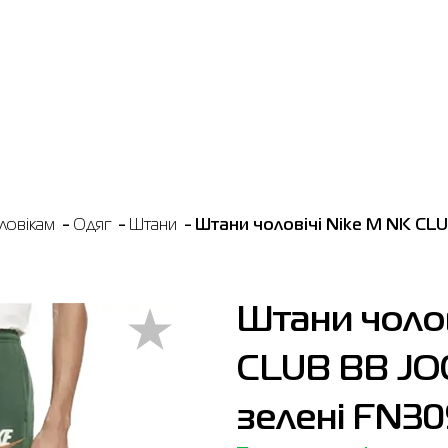
ловікам
Одяг
Штани
Штани чоловічі Nike M NK CL
Штани чолов
CLUB BB J
зелені FN3