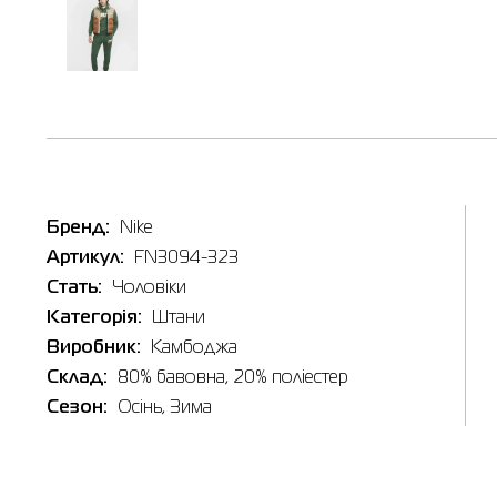
Таб
Наявні
Бренд:
Nike
Inte
Товар
Артикул:
FN3094-323
Штани ч
FN3094
Стать:
Чоловіки
Ціна
Категорія:
Штани
2,863.0
Виробник:
Камбоджа
Виберіть
Склад:
80% бавовна, 20% полiестер
2XL
Сезон:
Осінь, Зима
X
2