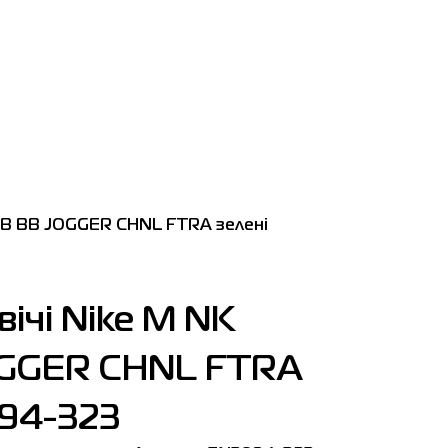
UB BB JOGGER CHNL FTRA зелені
ічі Nike M NK
OGGER CHNL FTRA
094-323