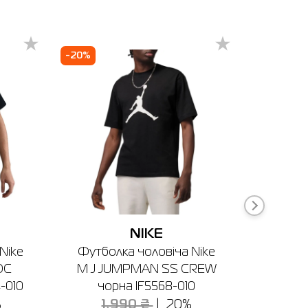
-183
-20%
-30%
ня
NIKE
Nike
Футболка чоловіча Nike
Костюм
OC
M J JUMPMAN SS CREW
NK CL
-010
чорна IF5568-010
TRA
%
1,990 ₴
20%