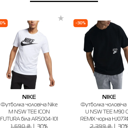
місто
XL
56-58
121-133
128-136
85
170
вано-Франківськ
Якщо ви не впевнені, чи підійде вибраний розмір, ви завжди можете
30%
-30%
звернутися до консультанта інтернет-магазину за допомогою.
avina Mall
 вул. Берковецька 6Д (1-й поверх)
боти: 10.00 - 22.00
Відправити
Нагадуємо, що ви можете оформити обмін або повернення замовлен
протягом 14 днів після покупки.
NIKE
NIKE
Футболка чоловіча Nike
Футболка чоловіча 
M NSW TEE ICON
U NSW TEE M90 
FUTURA біла AR5004-101
REMIX чорна HJ0774
1,690 ₴
30%
2,399 ₴
30