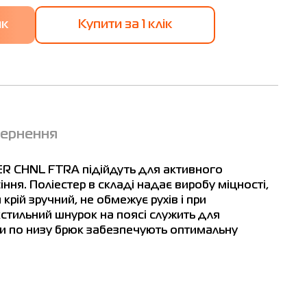
Купити за 1 клiк
вернення
т см
і
ER CHNL FTRA підійдуть для активного
ння. Поліестер в складі надає виробу міцності,
-183
крій зручний, не обмежує рухів і при
кстильний шнурок на поясі служить для
-183
ти по низу брюк забезпечують оптимальну
-183
-183
-183