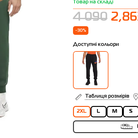
Товар на складі
4 090
2,86
-30%
Доступні кольори
Таблиця розмірів
2XL
L
M
S