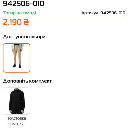
942506-010
Термобілизна
Шапки
The North Face
Сандалі
Товар на складі
Артикул: 942506-010
Толстовки
Шарфи
Under Armour
Бренди
2,190 ₴
Футболки
WHS
adidas
Доступні кольори
Шорти
Larum
Спідниці
Nike
Puma
Radder
Доповніть комплект
Толстовка
чоловіча