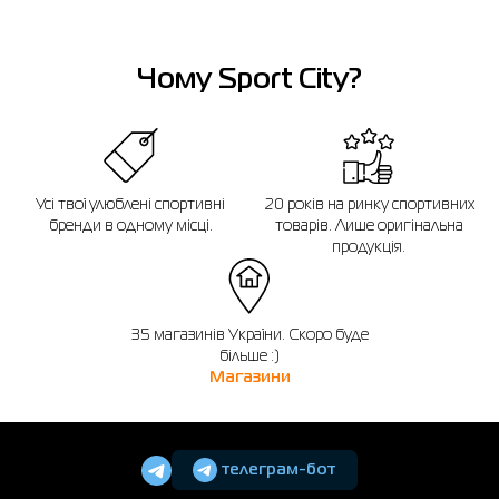
Чому Sport City?
Усі твої улюблені спортивні
20 років на ринку спортивних
бренди в одному місці.
товарів. Лише оригінальна
продукція.
35 магазинів України. Скоро буде
більше :)
Магазини
телеграм-бот