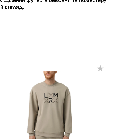
 Щільний футер із бавовни та поліестеру
й вигляд.