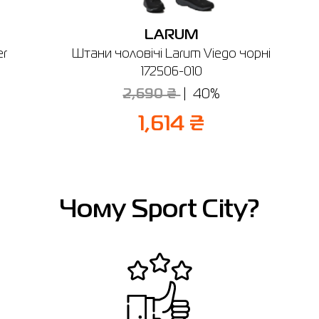
LARUM
er
Штани чоловічі Larum Viego чорні
172506-010
2,690 ₴
40%
1,614 ₴
Чому Sport City?