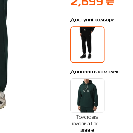
2,699 ₴
Доступні кольори
Доповніть комплект
Толстовка
чоловіча Larum
Jasper зелена
3199
₴