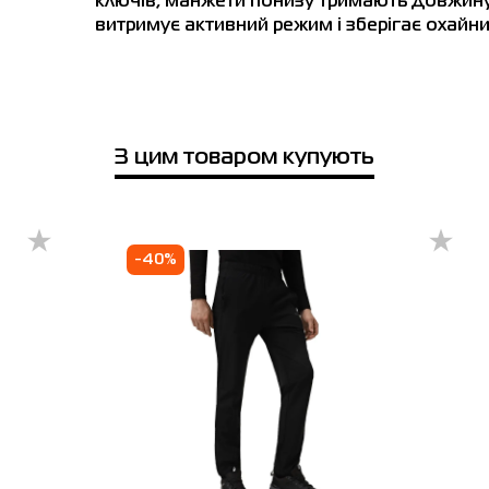
ключів, манжети понизу тримають довжину.
витримує активний режим і зберігає охайни
Телефонний номер
місто
Київ
Полтава
Чернігів
Рівне
З цим товаром купують
зин SPORT CITY
о, вул. Січеславська Набережна, 37
боти: 10:00 - 20:00
Відправити
-40%