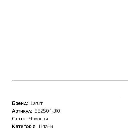
Наявні
Товар
Штани ч
Ціна
2,699.0
Виберіть
Бренд:
Larum
Артикул:
652504-310
3XL
Стать:
Чоловіки
Категорія:
Штани