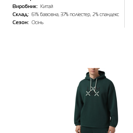
Виробник:
Китай
Склад:
61% бавовна, 37% поліестер, 2% спандекс
Виберіть 
Сезон:
Осінь
Дніпро
🔸 Мага
м. Дніпр
Графік ро