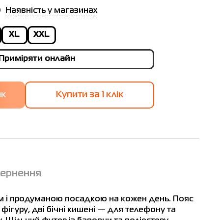
Наявність у магазинах
XL
XXL
Приміряти онлайн
Купити за 1 клiк
вернення
м і продуманою посадкою на кожен день. Пояс
фігуру, дві бічні кишені — для телефону та