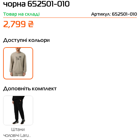
чорна 652501-010
Термобілизна
Шапки
The North Face
Сандалі
Товар на складі
Артикул: 652501-010
Толстовки
Шарфи
Under Armour
Бренди
2,799 ₴
Футболки
WHS
adidas
Доступні кольори
Шорти
Larum
Спідниці
Nike
Puma
Radder
Доповніть комплект
Штани
чоловічі Larum