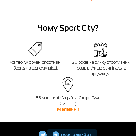
Чому Sport City?
Усі твої улюблені спортивні
20 років на ринку спортивних
бренди в одному місці.
товарів. Лише оригінальна
продукція.
35 магазинів України. Скоро буде
більше :)
Магазини
телеграм-бот