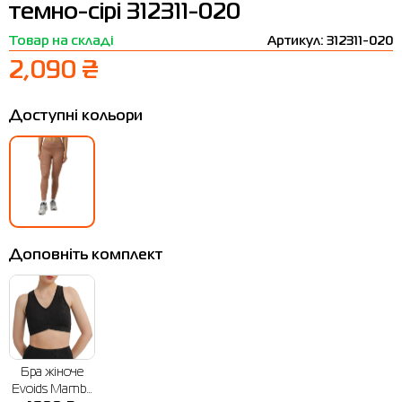
темно-сірі 312311-020
Термобілизна
Шапки
The North Face
Сандалі
Товар на складі
Артикул: 312311-020
Толстовки
Шарфи
Under Armour
Бренди
2,090 ₴
Футболки
WHS
adidas
Доступні кольори
Шорти
Larum
Спідниці
Nike
Puma
Radder
Доповніть комплект
Бра жіноче
Evoids Mamba