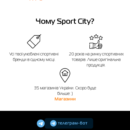
Чому Sport City?
Усі твої улюблені спортивні
20 років на ринку спортивних
бренди в одному місці.
товарів. Лише оригінальна
продукція.
35 магазинів України. Скоро буде
більше :)
Магазини
телеграм-бот