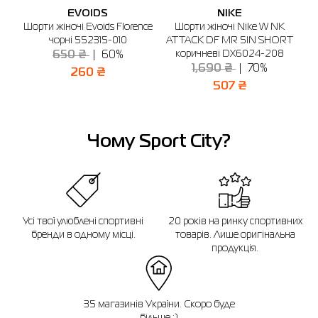
🔸 ТЦ Gorodok Gallery
EVOIDS
NIKE
м. Київ, просп. С. Бандери, 23А (2-й поверх)
Якщо ви не впевнені, чи підійде вибраний розмір, ви завжди можете
esa
Шорти жіночі Evoids Florence
Шорти жіночі Nike W NK
Т
звернутися до консультанта інтернет-магазину за допомогою.
Графік роботи: 10:00 - 20:00
чорні 552315-010
ATTACK DF MR 5IN SHORT
Відправити
коричневі DX6024-208
650 ₴
60%
Нагадуємо, що ви можете оформити обмін або повернення замовлення
🔸 ТРЦ Lavina Mall
протягом 14 днів після покупки.
1,690 ₴
70%
260 ₴
м. Київ, вул. Берковецька 6Д (1-й поверх)
507 ₴
Графік роботи: 10.00 - 22.00
Чому Sport City?
Усі твої улюблені спортивні
20 років на ринку спортивних
бренди в одному місці.
товарів. Лише оригінальна
продукція.
35 магазинів України. Скоро буде