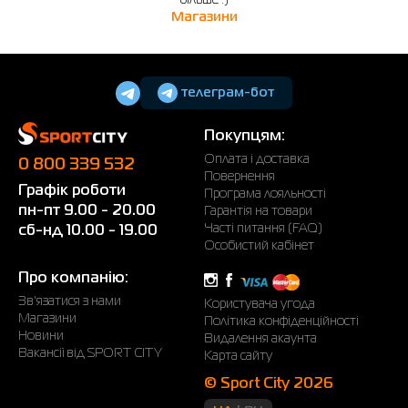
більше :)
Магазини
телеграм-бот
Покупцям:
Оплата і доставка
0 800 339 532
Повернення
Графік роботи
Програма лояльності
пн-пт 9.00 - 20.00
Гарантія на товари
Часті питання (FAQ)
сб-нд 10.00 - 19.00
Особистий кабінет
Про компанію:
Зв'язатися з нами
Користувача угода
Магазини
Політика конфіденційності
Новини
Видалення акаунта
Вакансії від SPORT CITY
Карта сайту
© Sport City 2026