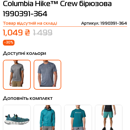
Columbia Hike™ Crew бірюзова
Термобілизна
Шапки
The North Face
Сандалі
1990391-364
Толстовки
Шарфи
Under Armour
Бренди
Товар відсутній на складі
Артикул: 1990391-364
Футболки
WHS
adidas
1,049 ₴
1 499
Шорти
Larum
-30%
Спідниці
Nike
Доступні кольори
Puma
Radder
Доповніть комплект