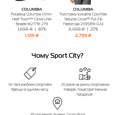
COLUMBIA
COLUMBIA
Якщо ви не впевнені, чи підійде вибраний розмір, ви завжди можете
a
Рукавиці Columbia Omni-
Толстовка чоловіча Columbia
звернутися до консультанта інтернет-магазину за допомогою.
і
Heat Touch™ Glove Liner
Sequoia Grove™ Full Zip
бежеві 1827791-279
Fleece сіра 2095891-024
Нагадуємо, що ви можете оформити обмін або повернення замовлення
протягом 14 днів після покупки.
1,699 ₴
40%
3,499 ₴
20%
1,019 ₴
2,799 ₴
Чому Sport City?
Усі твої улюблені спортивні
20 років на ринку спортивних
бренди в одному місці.
товарів. Лише оригінальна
продукція.
35 магазинів України. Скоро буде