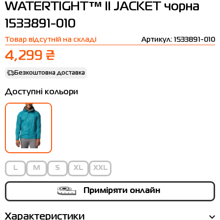
WATERTIGHT™ II JACKET чорна
Термобілизна
Шапки
The North Face
Сандалі
1533891-010
Толстовки
Шарфи
Under Armour
Бренди
Товар відсутній на складі
Артикул: 1533891-010
Футболки
WHS
adidas
4,299 ₴
Шорти
Larum
Безкоштовна доставка
Спідниці
Nike
Доступні кольори
Puma
Radder
L
M
S
XL
XXL
Приміряти онлайн
Характеристики