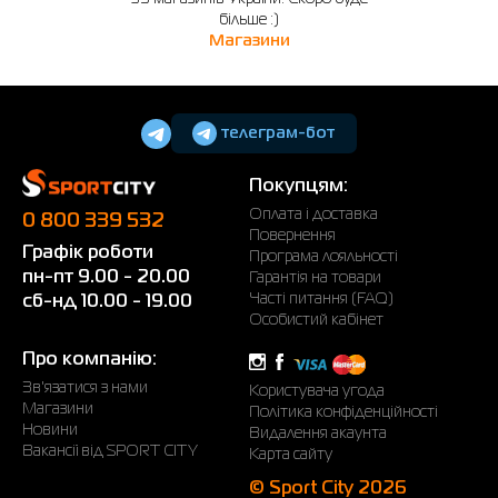
більше :)
Магазини
телеграм-бот
Покупцям:
Оплата і доставка
0 800 339 532
Повернення
Графік роботи
Програма лояльності
пн-пт 9.00 - 20.00
Гарантія на товари
Часті питання (FAQ)
сб-нд 10.00 - 19.00
Особистий кабінет
Про компанію:
Зв'язатися з нами
Користувача угода
Магазини
Політика конфіденційності
Новини
Видалення акаунта
Вакансії від SPORT CITY
Карта сайту
© Sport City 2026