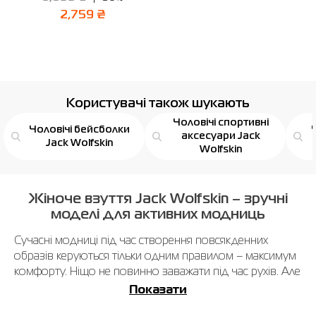
2,759 ₴
Користувачі також шукають
Чоловічі спортивні
Чоловічі бейсболки
аксесуари Jack
Jack Wolfskin
Wolfskin
Жіноче взуття Jack Wolfskin – зручні
моделі для активних модниць
Сучасні модниці під час створення повсякденних
образів керуються тільки одним правилом – максимум
комфорту. Ніщо не повинно заважати під час рухів. Але
при цьому вони хочуть стильно виглядати. Це здається
Показати
неможливим, але жіноче взуття Jack Wolfskin руйнує всі