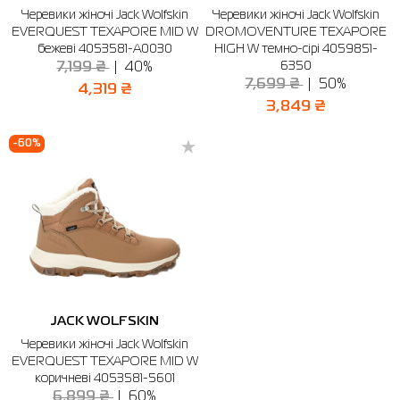
Черевики жіночі Jack Wolfskin
Черевики жіночі Jack Wolfskin
EVERQUEST TEXAPORE MID W
Сорочки
Фітнес та йога
Skechers
Напівчеревики
DROMOVENTURE TEXAPORE
бежеві 4053581-A0030
HIGH W темно-сірі 4059851-
6350
Термобілизна
Шапки
The North Face
Сандалі
7,199 ₴
40%
7,699 ₴
50%
4,319 ₴
Толстовки
Шарфи
Under Armour
Бренди
3,849 ₴
Футболки
WHS
adidas
-60%
Шорти
Larum
Спідниці
Nike
Puma
Radder
JACK WOLFSKIN
Черевики жіночі Jack Wolfskin
EVERQUEST TEXAPORE MID W
коричневі 4053581-5601
6,899 ₴
60%