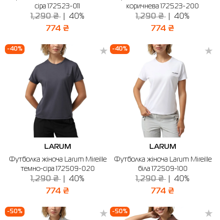
сіра 172523-011
коричнева 172523-200
1,290 ₴
40%
1,290 ₴
40%
774 ₴
774 ₴
-40%
-40%
LARUM
LARUM
Футболка жіноча Larum Mireille
Футболка жіноча Larum Mireille
темно-сіра 172509-020
біла 172509-100
1,290 ₴
40%
1,290 ₴
40%
774 ₴
774 ₴
-50%
-50%