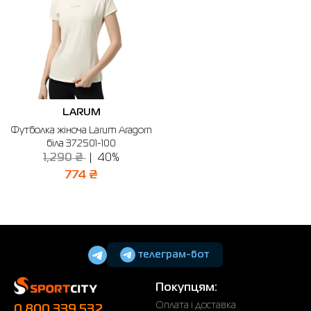
LARUM
Футболка жіноча Larum Aragorn
біла 372501-100
1,290 ₴
40%
774 ₴
телеграм-бот
Покупцям:
Оплата і доставка
0 800 339 532