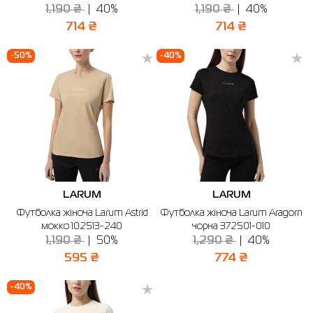
1,190 ₴
40%
1,190 ₴
40%
714 ₴
714 ₴
-50%
-40%
LARUM
LARUM
Футболка жіноча Larum Astrid
Футболка жіноча Larum Aragorn
мокко 102513-240
чорна 372501-010
1,190 ₴
50%
1,290 ₴
40%
595 ₴
774 ₴
-40%