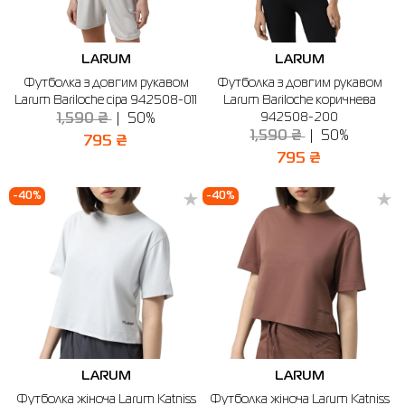
LARUM
LARUM
Футболка з довгим рукавом
Футболка з довгим рукавом
Larum Bariloche сіра 942508-011
Larum Bariloche коричнева
942508-200
1,590 ₴
50%
1,590 ₴
50%
795 ₴
795 ₴
-40%
-40%
LARUM
LARUM
Футболка жіноча Larum Katniss
Футболка жіноча Larum Katniss