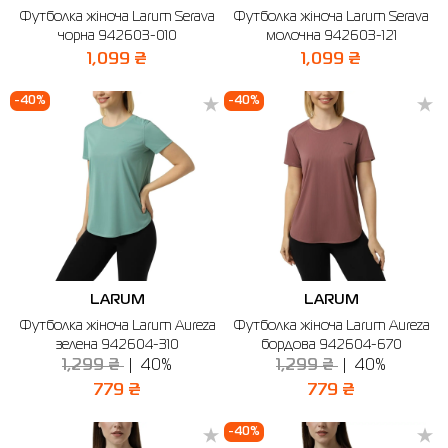
Футболка жіноча Larum Serava
Футболка жіноча Larum Serava
Сорочки
Фітнес та йога
Skechers
Напівчеревики
чорна 942603-010
молочна 942603-121
1,099 ₴
1,099 ₴
Термобілизна
Шапки
The North Face
Сандалі
-40%
-40%
Толстовки
Шарфи
Under Armour
Бренди
Футболки
WHS
adidas
Шорти
Larum
Спідниці
Nike
Puma
LARUM
LARUM
Radder
Футболка жіноча Larum Aureza
Футболка жіноча Larum Aureza
зелена 942604-310
бордова 942604-670
1,299 ₴
40%
1,299 ₴
40%
779 ₴
779 ₴
-40%